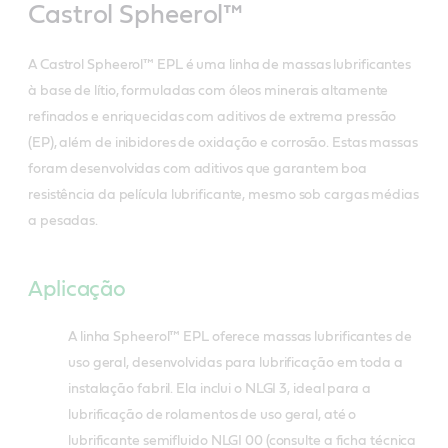
Castrol Spheerol™
A Castrol Spheerol™ EPL é uma linha de massas lubrificantes
à base de lítio, formuladas com óleos minerais altamente
refinados e enriquecidas com aditivos de extrema pressão
(EP), além de inibidores de oxidação e corrosão. Estas massas
foram desenvolvidas com aditivos que garantem boa
resistência da película lubrificante, mesmo sob cargas médias
a pesadas.
Aplicação
A linha Spheerol™ EPL oferece massas lubrificantes de
uso geral, desenvolvidas para lubrificação em toda a
instalação fabril. Ela inclui o NLGI 3, ideal para a
lubrificação de rolamentos de uso geral, até o
lubrificante semifluido NLGI 00 (consulte a ficha técnica