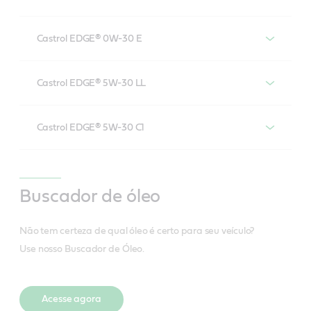
Professional 0W-20 V
Castrol® EDGE®
Castrol EDGE® 0W-30 E
Professional 0W-20 EC
Castrol® EDGE®
Castrol EDGE® 5W-30 LL
Professional 0W-30 E
Castrol® EDGE® 5W-30 LL
Castrol EDGE® 5W-30 C1
Castrol® EDGE®
Professional 5W-30 C1
Buscador de óleo
Não tem certeza de qual óleo é certo para seu veículo?
Use nosso Buscador de Óleo.
Acesse agora