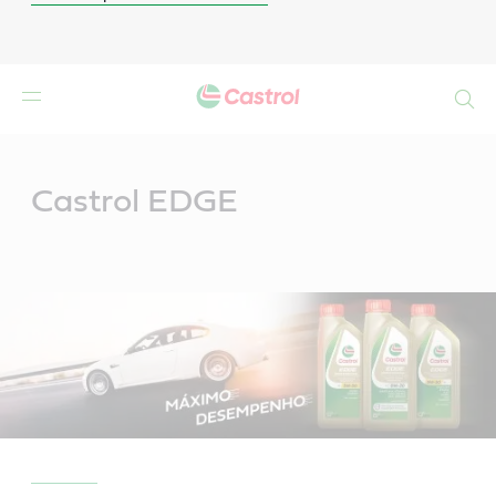
Search
Main
Content
Castrol EDGE