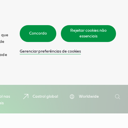
Rejeitar cookies não
Concordo
m que
essenciais
 de
Gerenciar preferências de cookies
pode
Pesquis
ol nas
Castrol global
Worldwide
ais
Pesqu