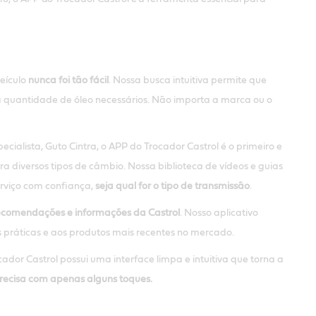
veículo
nunca foi tão fácil
. Nossa busca intuitiva permite que
 a quantidade de óleo necessários. Não importa a marca ou o
ecialista, Guto Cintra, o APP do Trocador Castrol é o primeiro e
ra diversos tipos de câmbio. Nossa biblioteca de vídeos e guias
erviço com confiança,
seja qual for o tipo de transmissão
.
recomendações e informações da Castrol
. Nosso aplicativo
 práticas e aos produtos mais recentes no mercado.
ador Castrol possui uma interface limpa e intuitiva que torna a
recisa com apenas alguns toques.