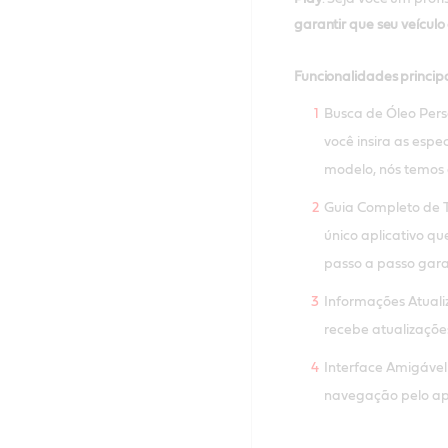
garantir que seu veícul
Funcionalidades principa
Busca de Óleo Perso
você insira as esp
modelo, nós temos 
Guia Completo de 
único aplicativo qu
passo a passo gara
Informações Atual
recebe atualizaçõe
Interface Amigável 
navegação pelo apl