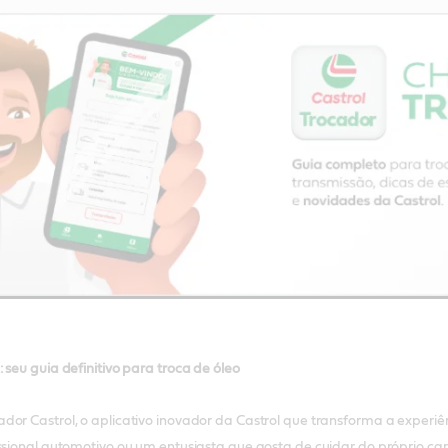
 seu guia definitivo para troca de óleo
or Castrol, o aplicativo inovador da Castrol que transforma a experiên
issional automotivo ou um entusiasta que gosta de cuidar do próprio ca