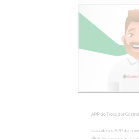
Main
Content
APP do Trocador Castrol:
Descubra o APP do Trocad
Play
. Seja você um prof