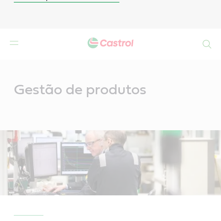
Search
Main
Content
Gestão de produtos