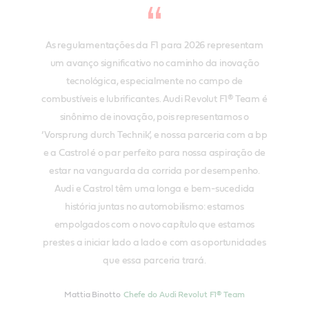
As regulamentações da F1 para 2026 representam
um avanço significativo no caminho da inovação
tecnológica, especialmente no campo de
combustíveis e lubrificantes. Audi Revolut F1® Team é
sinônimo de inovação, pois representamos o
‘Vorsprung durch Technik’, e nossa parceria com a bp
e a Castrol é o par perfeito para nossa aspiração de
estar na vanguarda da corrida por desempenho.
Audi e Castrol têm uma longa e bem-sucedida
história juntas no automobilismo: estamos
empolgados com o novo capítulo que estamos
prestes a iniciar lado a lado e com as oportunidades
que essa parceria trará.
Mattia Binotto
Chefe do Audi Revolut F1® Team