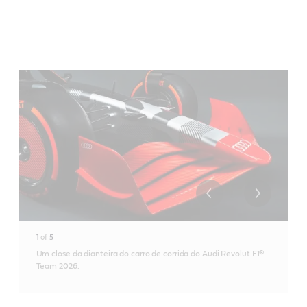
1
of
5
Um close da dianteira do carro de corrida do Audi Revolut F1®
Team 2026.