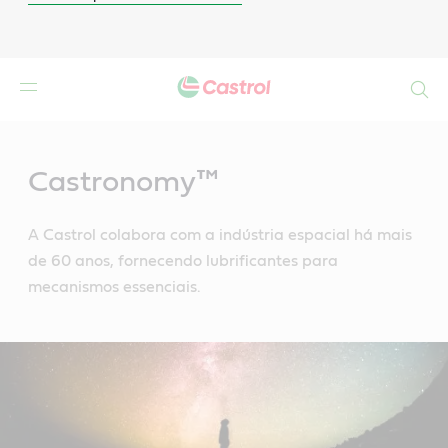
Search
Main
Content
Castronomy™
A Castrol colabora com a indústria espacial há mais
de 60 anos, fornecendo lubrificantes para
mecanismos essenciais.