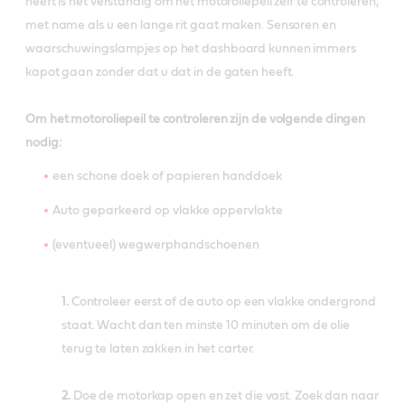
heeft is het verstandig om het motoroliepeil zelf te controleren,
met name als u een lange rit gaat maken. Sensoren en
waarschuwingslampjes op het dashboard kunnen immers
kapot gaan zonder dat u dat in de gaten heeft.
Om het motoroliepeil te controleren zijn de volgende dingen
nodig:
een schone doek of papieren handdoek
Auto geparkeerd op vlakke oppervlakte
(eventueel) wegwerphandschoenen
1.
Controleer eerst of de auto op een vlakke ondergrond
staat. Wacht dan ten minste 10 minuten om de olie
terug te laten zakken in het carter.
2.
Doe de motorkap open en zet die vast. Zoek dan naar