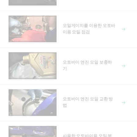
오일게이지를 이용한 오토바
이용 오일 점검
오토바이 엔진 오일 보충하
기
오토바이 엔진 오일 교환 방
법
사용한 오토바이용 오일 분