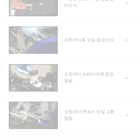
리수거
오토바이용 오일 점검 빈도
오토바이 브레이크액 점검
방법
오토바이 변속기 오일 교환
방법