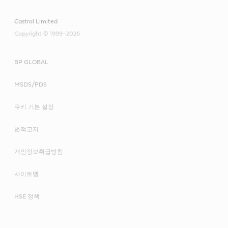
Castrol Limited
Copyright © 1999–2026
BP GLOBAL
MSDS/PDS
쿠키 기본 설정
법적고지
개인정보취급방침
사이트맵
HSE 정책