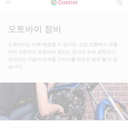
Search
Main
Content
오토바이 정비
오토바이는 아주 복잡할 수 있지만, 오일 교환에서 보충
까지 기본적인 오토바이 정비는 당사의 유체 공학자가
안내하는 다음의 단계별 가이드를 따르면 쉽게 할 수 있
습니다.