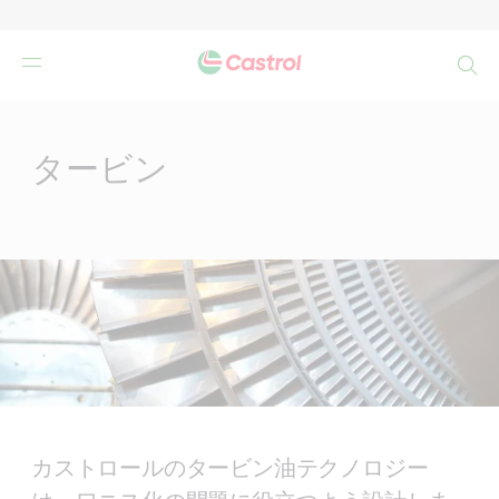
検
索
Main
Content
タービン
カストロールのタービン油テクノロジー