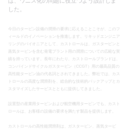
は、ワニス化の問題に役立つよう設計しま
した。
今日のタービン設備の潤滑の要求に応えることこそが、このフ
ィールドのイノベーションを推進します。リキッドエンジニア
リングのパイオニアとして、カストロールは、ガスタービンと
蒸気タービンを含む発電プラント用の潤滑についての広範な実
績を持っています。長年にわたり、カストロールブランドは、
コンバインドサイクルガスタービン（CCGT）用の最高品質の
高性能タービン油の代名詞とされてきました。弊社では、カス
トロールの高度な潤滑剤を、総合的な技術的バックアップとカ
スタマイズしたサービスとともに提供してきました。
設置型の産業用タービンおよび航空機用タービンでも、カスト
ロールは、お客様の設備の要求を満たす製品を提供します。
カストロールの高性能潤滑剤は、ガスタービン、蒸気タービ