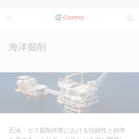
検
索
Main
Content
海洋掘削
石油・ガス掘削作業における信頼性と効率