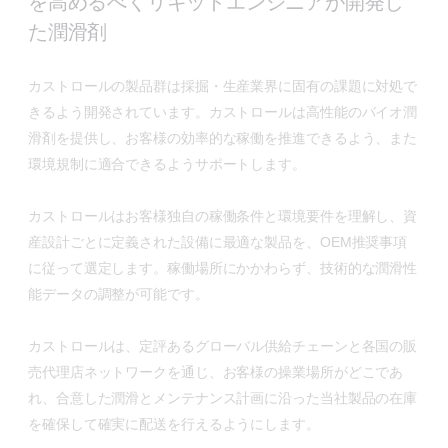
を高めるべくリキッドエンジニアが開発し
た潤滑剤
カストロールの製品群は採掘・生産業界に固有の課題に対処で
きるよう開発されています。カストロールは高性能のバイオ潤
滑剤を提供し、お客様の効率的な稼働を推進できるよう、また
環境規制に適合できるようサポートします。
カストロールはお客様独自の稼働条件と環境要件を理解し、資
産設計ごとに定義された設備に最適な製品を、OEM推奨事項
に従って選定します。稼働場所にかかわらず、技術的な潤滑性
能データの調整が可能です。
カストロールは、定評あるグローバル供給チェーンと各国の販
売代理店ネットワークを通じ、お客様の操業場所がどこであ
れ、合意した潤滑とメンテナンス計画に沿った当社製品の在庫
を確保して確実に配送を行えるようにします。