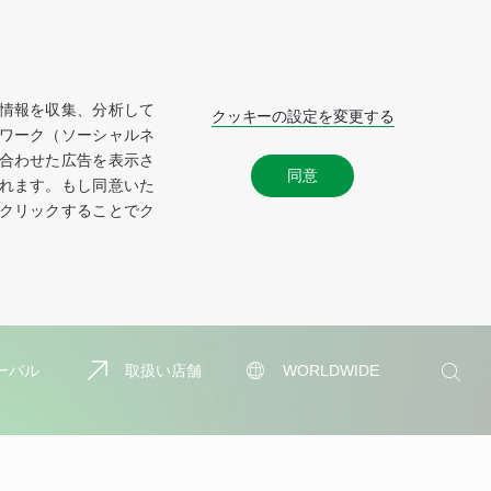
情報を収集、分析して
クッキーの設定を変更する
ワーク（ソーシャルネ
合わせた広告を表示さ
同意
れます。もし同意いた
クリックすることでク
検
ーバル
取扱い店舗
WORLDWIDE
索
検
索