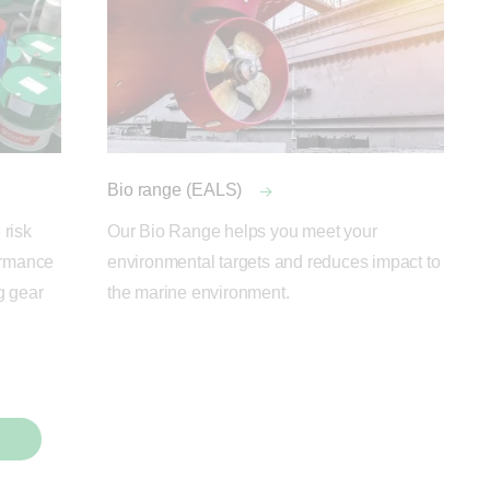
Bio range (EALS)
risk 
Our Bio Range helps you meet your 
ormance 
environmental targets and reduces impact to 
 gear 
the marine environment.