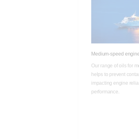
Medium-speed engine
Our range of oils for
helps to prevent conta
impacting engine reliab
performance.