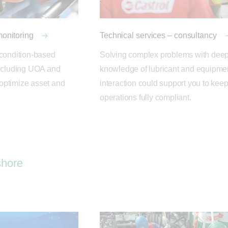
monitoring
Technical services – consultancy
condition-based 
Solving complex problems with deep
ncluding UOA and 
knowledge of lubricant and equipmen
ptimize asset and 
interaction could support you to keep
operations fully compliant.
shore