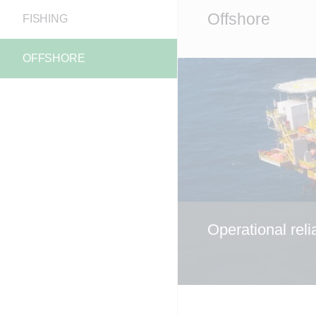
Main
Offshore
FISHING
Content
OFFSHORE
Operational reli