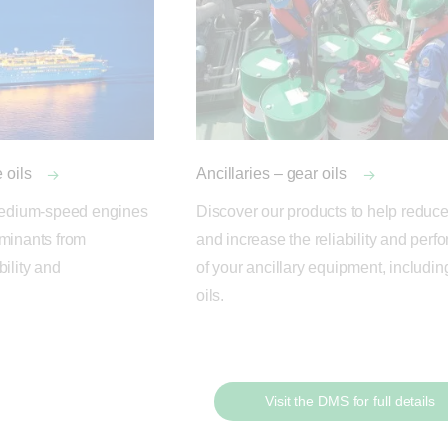
 oils
Ancillaries – gear oils
 medium-speed engines 
Discover our products to help reduce 
minants from 
and increase the reliability and perf
ility and 
of your ancillary equipment, including
oils.
Visit the DMS for full details