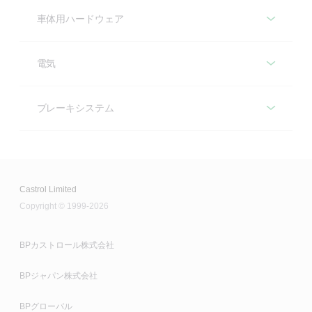
等速ジョイント
カストロールは、パワートレインのさまざまな部品
車体用ハードウェア
に、スティックスリップせずに、摩耗を防止して、低
車体用ハードウェア
ノイズで、効率的で、かつエラストマーと適合する、
カストロールは、等速（CV）ジョイントグリースと、
電気
長期間無交換、無給油で使用できるように設計した潤
無交換、無給油で使用できる幅広くさまざまな車載部
滑剤を提供します。カストロールのリキッドエンジニ
電気
品用潤滑剤を提供します。カストロールのリキッドエ
カストロールは、車体の多様な材質と適合する潤滑剤
アは、お客様に下記製品を推奨します。
ブレーキシステム
ンジニアは、お客様に下記製品を推奨します。
を提供します。これらは、良好な低温特性および湿潤
ブレーキシステム
特性を有して、腐食、水分および異物から保護して固
クラッチベアリングとスプライン
カストロールは、スターターおよびO2センサー用の潤
固定式ジョイント、プランジングジョイント、
着を防ぎます。カストロールのリキッドエンジニア
滑剤を提供します。弊社のスターター製品は、良好な
およびプロペラシャフト
は、お客様に下記製品を推奨します。
耐摩耗性と酸化および水分に対する強い抵抗を有して
Castrol Limited
Olista Longtime 3 EP
カストロールは、ABSシステムのさまざまな部品に使
おり、幅広い温度範囲で使用されます。弊社のO2セン
Copyright © 1999-2026
用する潤滑剤を提供します。カストロールのリキッド
Olistamoly 2 LN 584 LO
Castrol Olista Longtime 3 EPは、極圧、振動、および
ドアチェックアーム
サー用製品は、最高+1100°Cまでの高温範囲のネジ締
エンジニアは、お客様に下記製品を推奨します。
衝撃荷重などの機械的に過酷な運転条件のスプライン
結部の組立に使用します。カストロールのリキッドエ
Castrol Olistamoly 2 LN 584 LOは、多目的の鉱物油ベ
BPカストロール株式会社
クラッチおよびトランスミッションクラッチの潤滑に
ンジニアは、以下の製品を推奨します。
ースの常温グリースで、特にMoS2などの潤滑寿命の大
Optimol Paste MF
ABS用ベアリング
使用します。
BPジャパン株式会社
幅な延長に適している添加剤を含んでいます。
厳しい環境に曝される潤滑に対して、長期間、無交
O2センサー
BPグローバル
換、無給脂で使用できる白色組立ペーストです。