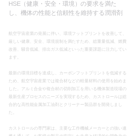
HSE（健康・安全・環境）の要求を満た
し、機体の性能と信頼性を維持する潤滑剤
航空宇宙産業の発展に伴い、環境フットプリントを改善して、
厳しい健康、安全、環境規制を満たすため、総重量低減、燃費
改善、騒音低減、排出ガス低減といった重要課題に注力してい
ます。
最新の環境目標を達成し、カーボンフットプリントを低減する
ため、航空宇宙産業では複合材などの軽量材料の使用を始めま
した。アルミ合金や複合材の切削加工を用いる機体製造現場の
最新生産プロセスのニーズを実現するため、カストロールは総
合的な高性能金属加工油剤とクリーナー製品群を開発しまし
た。
カストロールの専門家は、主要な工作機械メーカーとの強い連
携を通して、お客様の製品の安定した生産と経済的な競争力の