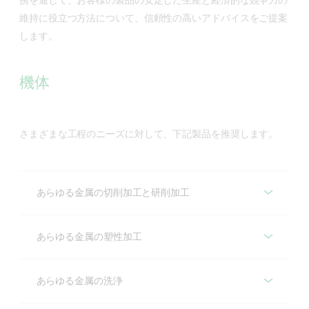
維持に役立つ方法について、信頼性の高いアドバイスをご提案
します。
機体
さまざまな工程のニーズに対して、下記製品を推奨します。
あらゆる金属の切削加工と研削加工
あらゆる金属の切削加工と研削加工
あらゆる金属の塑性加工
Alusol
あらゆる金属の塑性加工 - 推奨製品
あらゆる金属の洗浄
アルミニウムの切削加工に必要な潤滑性を有する
Alusolは、工具の摩耗を抑えて、表面品質と工具寿命