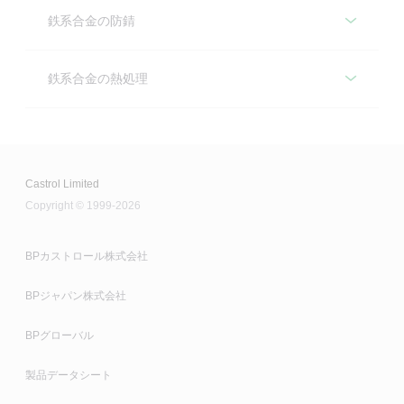
Iloform
あらゆる金属の洗浄 - 推奨製品
鉄系合金の防錆
を満たし、材料と適合します。
絞り、スタンピング、ハイドロフォーミング、圧延な
どのさまざまな金属塑性加工に適した優れた潤滑特性
TECHNICLEAN
鉄系合金の防錆 - 推奨製品
鉄系合金の熱処理
を有する製品群です
HYSOL
多種多様な洗浄設備における金属加工部品の精密洗浄
用の多用途製品です。また、メンテナンスにも使用で
RUSTILO
鉄系合金の熱処理 - 推奨製品
カストロールの優れた水溶性切削油剤は先進テクノロ
き、コストの削減、生産性の向上、清潔で安全な作業
ジーに基づき、先進的な鉄系合金切削加工における潤
さまざまなフィルム特性と保護レベルを備えた一時防
現場の実現に貢献します。
滑性、防錆性、使用液の寿命を満たします。
錆剤は全ての鉄系金属や多数の非鉄金属にご利用いた
ILOQUENCH
Castrol Limited
だけます。
Copyright © 1999-2026
Iloquenchは、一貫して安定した焼入れ性能を提供する
ALMAREDGE
だけでなく、長い使用油剤寿命と、まだら、しみ、縞
模様のないきれいな金属表面を実現します。
BPカストロール株式会社
カストロールの水溶性切削油剤は、さまざまな鉄系合
金の切削プロセスの要求に対応するために開発しまし
BPジャパン株式会社
た。
BPグローバル
CARECUT S
製品データシート
先進的な生分解エステルテクノロジーによる水溶性切