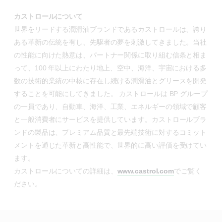
カストロールについて
世界をリードする潤滑油ブランドであるカストロールは、誇り
ある革新の伝統を有し、先駆者の夢を刺激してきました。当社
の性能に向けた熱意は、パートナー関係に取り組む信条と相ま
って、100 年以上にわたり地上、空中、海洋、宇宙における多
数の技術的業績の中核に存在し続ける潤滑油とグリースを開発
することを可能にしてきました。 カストロールは BP グループ
の一員であり、自動車、海洋、工業、エネルギーの領域で顧客
と一般消費者にサービスを提供しています。カストロールブラ
ンドの製品は、プレミアム品質と最先端技術に対するコミット
メントを通じた革新と高性能で、世界的に高い評価を受けてい
ます。
カストロールについての詳細は、
www.castrol.com
でご覧く
ださい。