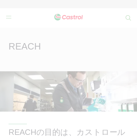
検
索
Main
Content
REACH
REACHの目的は、カストロール