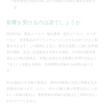
欧州連合の内部市場における物質の自由な循環を保証す
る
影響を受けるのは誰でしょうか
REACHは、製造メーカー、輸入業者、処方メーカー、ユーザ
ーなど、化学製品のサプライチェーンにかかわる全ての人に影
響を与えます。この規則によると、販売を意図した物に化学物
質や調剤、あるいは成形品を含有する場合、そのEUの製造業
者および輸入業者は、市場に出荷される数量が年間で1法人に
つき1トンを超える場合、当該物質を登録する必要がありま
す。
EUを拠点にする輸入業者は、REACH規制に完全に準拠する法
的責任があります。ただし、EUへの輸入量が年間1法人につき
1トン未満の場合は、事前登録や登録の必要はなくREACHはこ
れをカバーしません。