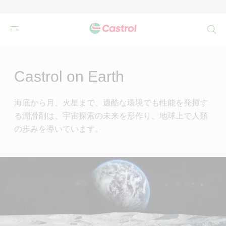
検
索
Main
Content
Castrol on Earth
海底から月、火星まで、過酷な環境でも性能を発揮す
る潤滑剤は、宇宙探索の未来を形作り、地球上で人類
の歩みを導いています。