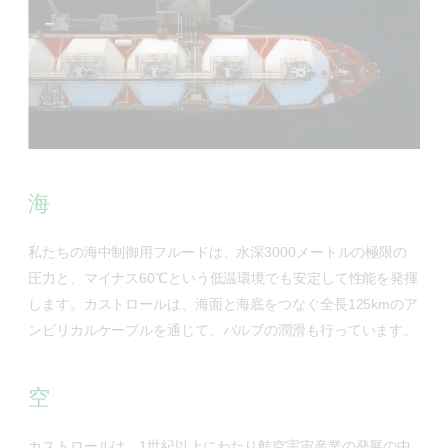
海
私たちの海中制御用フルードは、水深3000メートルの極限の
圧力と、マイナス60℃という低温環境でも安定して性能を発揮
します。カストロールは、海面と海底をつなぐ全長125kmのア
ンビリカルケーブルを通じて、バルブの潤滑も行っています。
空
カストロールは、1世紀以上にわたり航空宇宙産業の発展の中