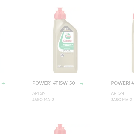
POWER1 4T 15W-50
POWER1 4
API SN

API SN

JASO MA-2
JASO MA-2