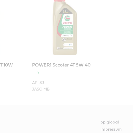
T 10W-
POWER1 Scooter 4T 5W-40
API SJ

JASO MB
bp global
Impressum