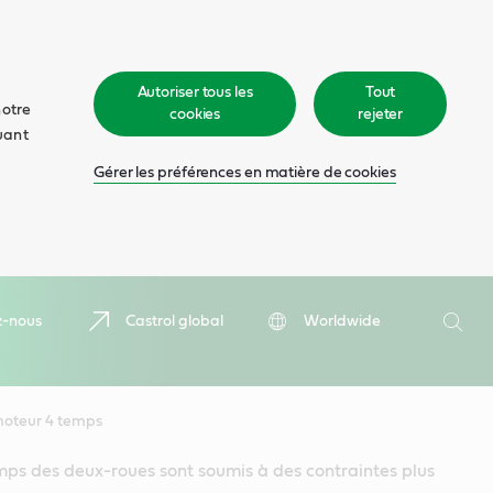
Autoriser tous les
Tout
notre
cookies
rejeter
quant
Gérer les préférences en matière de cookies
Recher
z-nous
Castrol global
Worldwide
Rech
moteur 4 temps
mps des deux-roues sont soumis à des contraintes plus