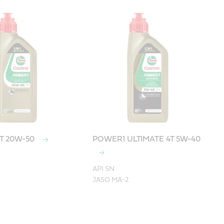
T 20W-50
POWER1 ULTIMATE 4T 5W-40
API SN

JASO MA-2