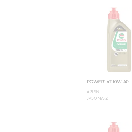
POWER1 4T 10W-40
API SN

JASO MA-2