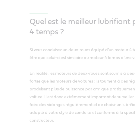
Quel est le meilleur lubrifian
4 temps ?
Si vous conduisez un deux-roues équipé d’un moteur 4 
être que celui-ci est similaire au moteur 4 temps d’une v
En réalité, les moteurs de deux-roues sont soumis à des 
fortes que les moteurs de voitures : ils tournent à des rég
produisent plus de puissance par cm³ que pratiquement
voiture. Il est donc extrêmement important de surveiller 
faire des vidanges régulièrement et de choisir un lubrif
adapté à votre style de conduite et conforme à la spécif
constructeur.