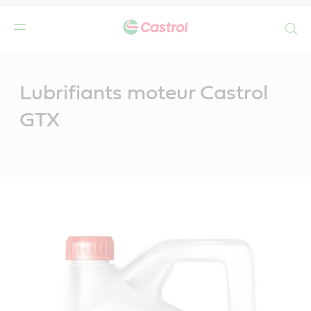
Search
Main
Content
Lubrifiants moteur Castrol
GTX