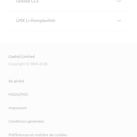
Graisse CLS
Graisse Castrol CLS
LMX Li-Komplexfett
Castrol LMX Li-Komplexfett
Castrol Limited
Copyright © 1999-2026
bp global
MSDS/PDS
Impressum
Conditions générales
Graisse extrême pression multi-usage conçue
Préférences en matière de cookies