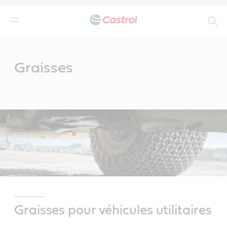
Search
Main
Content
Graisses
Graisses pour véhicules utilitaires