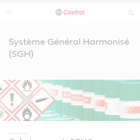
Search
Main
Content
Système Général Harmonisé
(SGH)