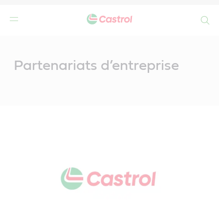
Search
Main
Content
Partenariats d’entreprise