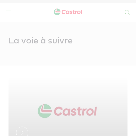
Search
Main
Content
La voie à suivre