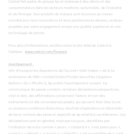
Castrol fait partie du groupe bp et s’adresse à des clients et des
consommateurs dans les secteurs maritime, automobile, de l’industrie
et de l’énergie. Nos produits de marque sont reconnus au niveau
mondial pour leurs innovations et leurs performances élevées, rendues
possibles par notre engagement envers une qualité supérieure et une
technologie de pointe.
Pour plus d’informations, veuillez visiter le site Web de Castrol à
l’adresse :
www.castrol.com/forward
Avertissement :
Afin d’invoquer les dispositions de l’accord « Safe Harbor » de la loi
américaine de 1995 « United States Private Securities Litigation
Reform » (le « PSLRA »), bp publie l’avertissement suivant. Ce
communiqué de presse contient certaines déclarations prospectives,
c’est-à-dire, des affirmations concernant l’avenir, et non des
événements et des circonstances passés, qui peuvent être liées à une
ou plusieurs conditions financières, résultats d’opérations et d’activités
de bp et certains des plans et objectifs de bp relatifs à ces éléments. Ces
déclarations sont en général, mais pas toujours, identifiées par
l’utilisation de mots comme « sera », « s’attend à », « est prévu pour »,
« vise à », « devrait », « pourra », « objectif », « est susceptible de », « est