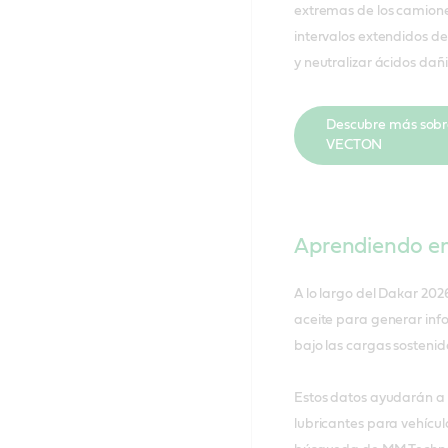
extremas de los camion
intervalos extendidos de
y neutralizar ácidos dañi
Descubre más sobr
VECTON
Aprendiendo en
A lo largo del Dakar 2026
aceite para generar inf
bajo las cargas sostenid
Estos datos ayudarán a i
lubricantes para vehícul