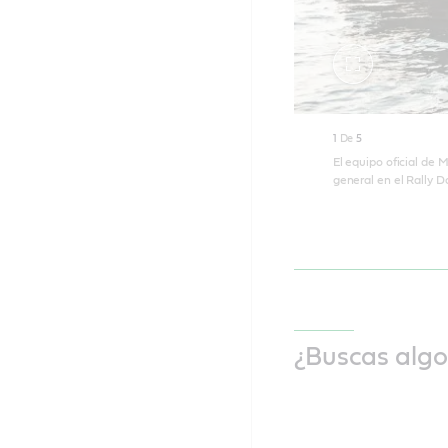
Activar
pantalla
1
De
5
completa
El equipo oficial de 
general en el Rally D
¿Buscas alg