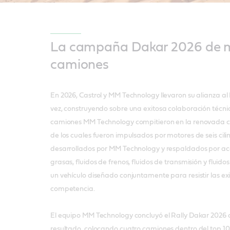
La campaña Dakar 2026 de m
camiones
En 2026, Castrol y MM Technology llevaron su alianza al
vez, construyendo sobre una exitosa colaboración técnic
camiones MM Technology compitieron en la renovada c
de los cuales fueron impulsados por motores de seis cili
desarrollados por MM Technology y respaldados por ace
grasas, fluidos de frenos, fluidos de transmisión y fluido
un vehículo diseñado conjuntamente para resistir las e
competencia.
El equipo MM Technology concluyó el Rally Dakar 2026 
resultado, colocando cuatro camiones dentro del top 1