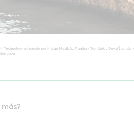
MM Technology, integrado por Martin Macík Jr., František Tomášek y David Švanda, l
akar 2026.
o más?