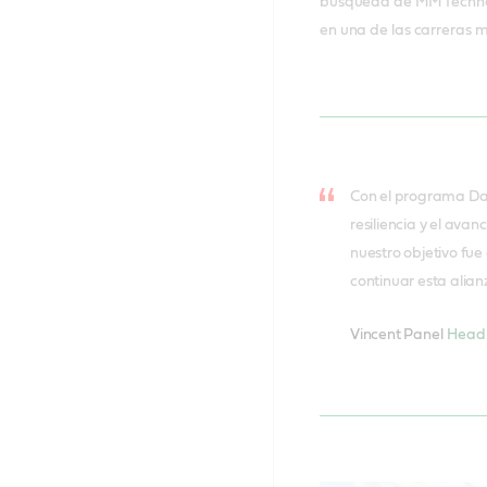
búsqueda de MM Technol
en una de las carreras 
Con el programa Dak
resiliencia y el ava
nuestro objetivo fu
continuar esta alia
Vincent Panel
Head 