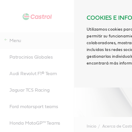
COOKIES E INF
Utilizamos cookies para
permitir su funcionami
Menu
colaboradores, mostrar 
incluidas las redes soci
gestionarlas individua
Patrocinios Globales
encontrará más inform
Audi Revolut F1® Team
Jaguar TCS Racing
Ford motorsport teams
Honda MotoGP™ Teams
Inicio
Acerca de Castr