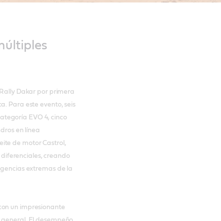
últiples
 Rally Dakar por primera
a. Para este evento, seis
ategoría EVO 4, cinco
ndros en línea
ite de motor Castrol,
s diferenciales, creando
xigencias extremas de la
con un impresionante
0 general. El desempeño