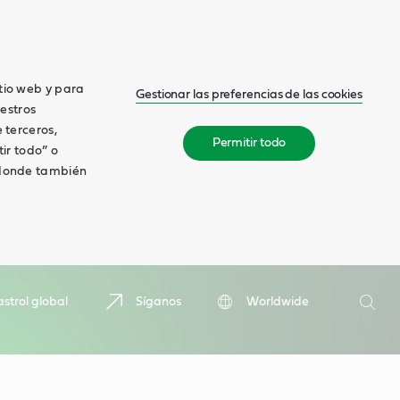
itio web y para
Gestionar las preferencias de las cookies
estros
 terceros,
Permitir todo
tir todo” o
, donde también
Buscar
strol global
Síganos
Worldwide
Busca