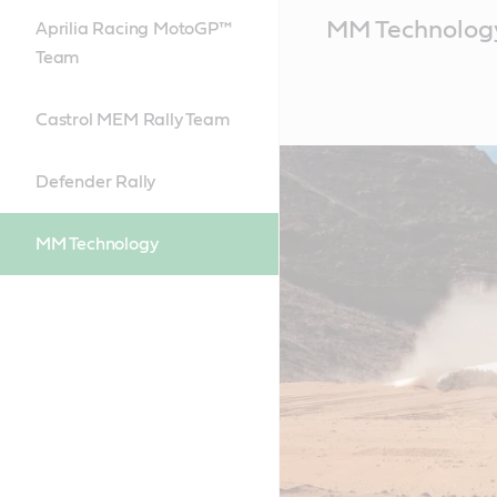
Main
MM Technolog
Aprilia Racing MotoGP™
Content
Team
Castrol MEM Rally Team
Defender Rally
MM Technology