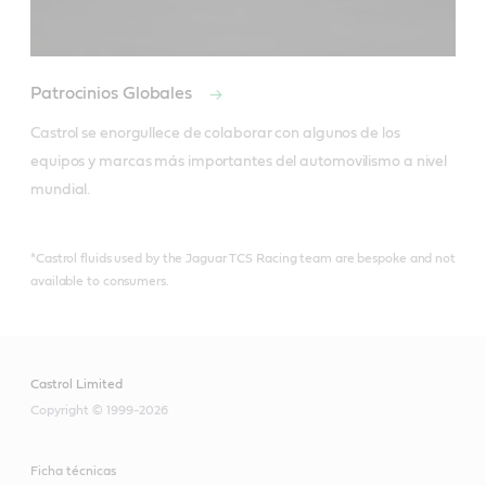
Patrocinios Globales
Castrol se enorgullece de colaborar con algunos de los 
equipos y marcas más importantes del automovilismo a nivel 
mundial.
*Castrol fluids used by the Jaguar TCS Racing team are bespoke and not
available to consumers.
Castrol Limited
Copyright © 1999-2026
Ficha técnicas