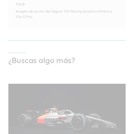
1
De
5
Imagen de acción del Jaguar TCS Racing durante el Mexico
City E Prix.
¿Buscas algo más?