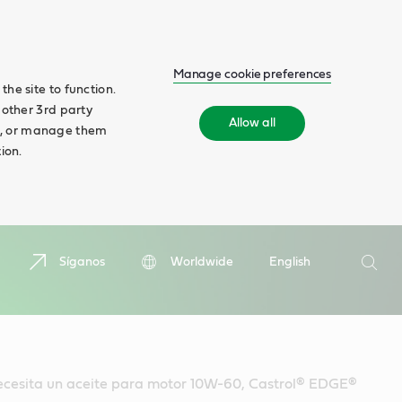
Manage cookie preferences
he site to function.
 other 3rd party
Allow all
ll', or manage them
ion.
Buscar
Síganos
Worldwide
English
Busca
necesita un aceite para motor 10W-60, Castrol® EDGE®