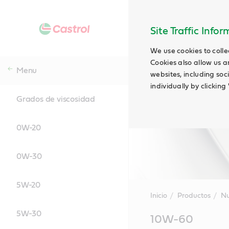
Site Traffic Info
We use cookies to colle
Cookies also allow us a
Menu
websites, including soc
individually by clickin
Grados de viscosidad
0W-20
0W-30
5W-20
Inicio
Productos
Nu
5W-30
Main
10W-60
Content