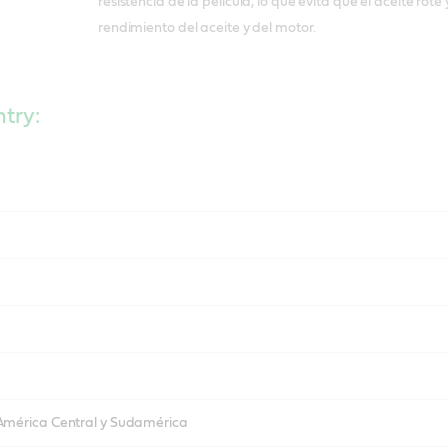
resistencia de la película, lo que evita que el aceite rote 
rendimiento del aceite y del motor.
ntry:
 América Central y Sudamérica