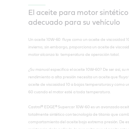
El aceite para motor sintétic
adecuado para su vehículo
Un aceite 10W-60 fluye como un aceite de viscosidad 1
invierno; sin embargo, proporciona un aceite de viscosi
motor alcanza la temperatura de operación total.
¿Su manual especifica el aceite 10W-60? De ser así, su 
rendimiento a alta presión necesita un aceite que fluy
aceite de viscosidad 10 a bajas temperaturas y como un
60 cuando el motor esté a toda temperatura.
Castrol® EDGE® Supercar 10W-60 es un avanzado acei
totalmente sintético con tecnología de titanio que camb
comportamiento del aceite bajo extrema presión. De es