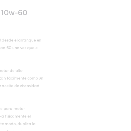
o 10w-60
0 desde el arranque en
dad 60 una vez que el
motor de alto
a tan fácilmente como un
 aceite de viscosidad
te para motor
ia físicamente el
te modo, duplica la