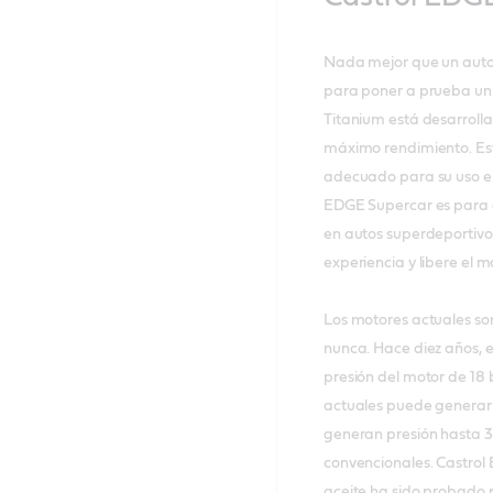
Nada mejor que un auto
para poner a prueba un 
Titanium está desarrol
máximo rendimiento. Es
adecuado para su uso en
EDGE Supercar es para 
en autos superdeportivos
experiencia y libere el
Los motores actuales s
nunca. Hace diez años, 
presión del motor de 18
actuales puede generar 
generan presión hasta 3
convencionales. Castro
aceite ha sido probado p