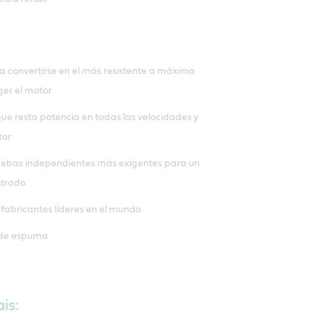
a convertirse en el más resistente a máxima
ger el motor
que resta potencia en todas las velocidades y
tor
uebas independientes más exigentes para un
strado
abricantes líderes en el mundo
n de espuma
is: