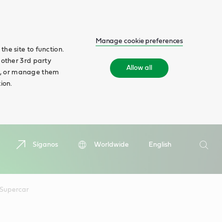
Manage cookie preferences
he site to function.
 other 3rd party
Allow all
ll', or manage them
ion.
Buscar
Síganos
Worldwide
English
Busca
 Supercar