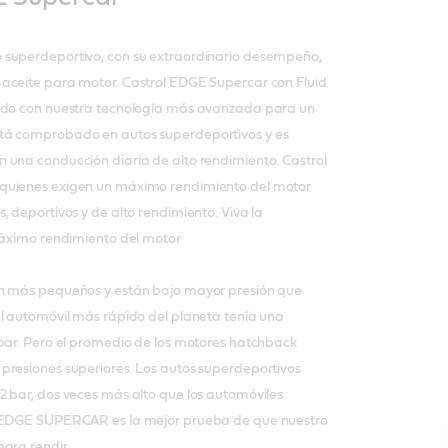
 superdeportivo, con su extraordinario desempeño,
aceite para motor. Castrol EDGE Supercar con Fluid
lado con nuestra tecnología más avanzada para un
tá comprobado en autos superdeportivos y es
 una conducción diaria de alto rendimiento. Castrol
quienes exigen un máximo rendimiento del motor
, deportivos y de alto rendimiento. Viva la
 máximo rendimiento del motor
on más pequeños y están bajo mayor presión que
el automóvil más rápido del planeta tenía una
 bar. Pero el promedio de los motores hatchback
presiones superiores. Los autos superdeportivos
2 bar, dos veces más alto que los automóviles
l EDGE SUPERCAR es la mejor prueba de que nuestro
ara rendir.