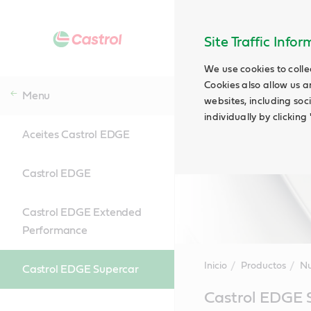
Site Traffic Info
We use cookies to colle
Cookies also allow us a
Menu
websites, including soc
individually by clickin
Aceites Castrol EDGE
Castrol EDGE
Castrol EDGE Extended
Performance
Inicio
Productos
Nu
Castrol EDGE Supercar
Main
Castrol EDGE 
Content