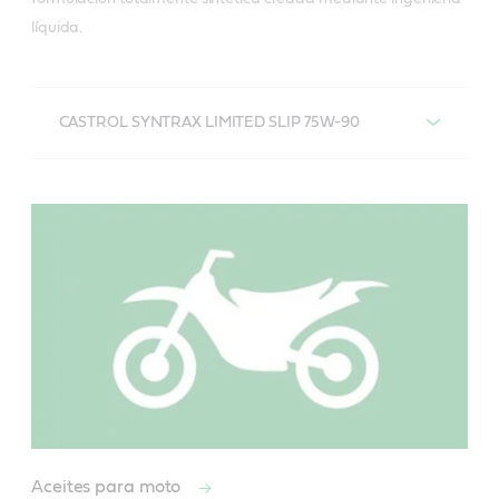
líquida.
CASTROL SYNTRAX LIMITED SLIP 75W-90
Castrol Syntrax Limited Slip 75W-
90
El aceite para engranajes totalmente sintético Castrol
Syntrax Limited Slip 75W-90 es una innovación en la
tecnología de lubricación. Su fórmula totalmente
sintética proporciona protección, durabilidad y
desempeño que supera ampliamente los aceites
para engranajes API GL-5 y MT-1 convencionales.
Aceites para moto