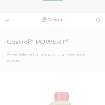
Buscar
Main
Content
Castrol® POWER1®
Power Release Formula para una aceleración
superior