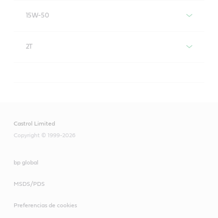
Castrol Power1 A747
15W-50
Castrol Power1 4T 15W-50
2T
Castrol Power1 2T
Castrol Limited
Copyright © 1999-2026
bp global
MSDS/PDS
Preferencias de cookies