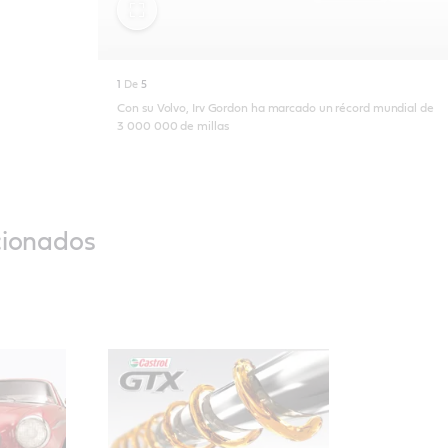
Activar
pantalla
1
De
5
completa
Con su Volvo, Irv Gordon ha marcado un récord mundial de
3 000 000 de millas
cionados