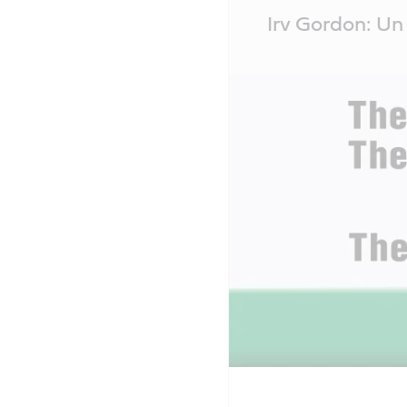
Main
Irv Gordon: Un
Content