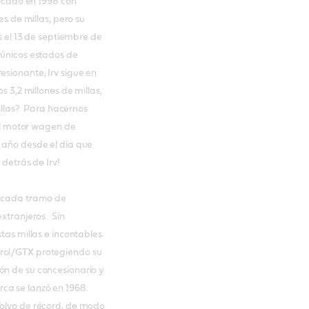
ficado en 1998 con
es de millas, pero su
as el 13 de septiembre de
 únicos estados de
esionante, Irv sigue en
s 3,2 millones de millas,
millas? Para hacernos
 el motor wagen de
l año desde el día que
s detrás de Irv!
a cada tramo de
extranjeros. Sin
stas millas e incontables
trol/GTX protegiendo su
ón de su concesionario y
ca se lanzó en 1968.
Volvo de récord, de modo