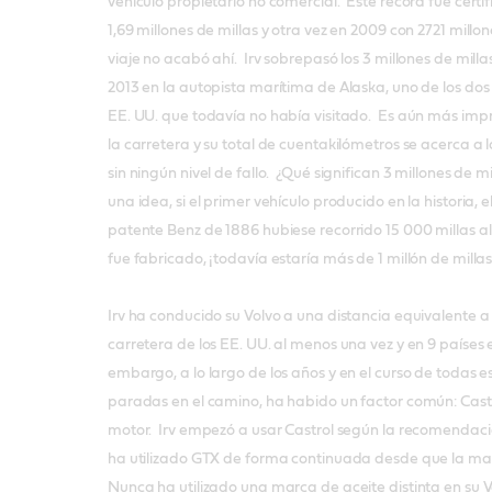
vehículo propietario no comercial. Este récord fue certi
1,69 millones de millas y otra vez en 2009 con 2721 millon
viaje no acabó ahí. Irv sobrepasó los 3 millones de mill
2013 en la autopista marítima de Alaska, uno de los dos
EE. UU. que todavía no había visitado. Es aún más impr
la carretera y su total de cuentakilómetros se acerca a lo
sin ningún nivel de fallo. ¿Qué significan 3 millones de 
una idea, si el primer vehículo producido en la historia,
patente Benz de 1886 hubiese recorrido 15 000 millas a
fue fabricado, ¡todavía estaría más de 1 millón de milla
Irv ha conducido su Volvo a una distancia equivalente 
carretera de los EE. UU. al menos una vez y en 9 países 
embargo, a lo largo de los años y en el curso de todas e
paradas en el camino, ha habido un factor común: Cas
motor. Irv empezó a usar Castrol según la recomendaci
ha utilizado GTX de forma continuada desde que la mar
Nunca ha utilizado una marca de aceite distinta en su 