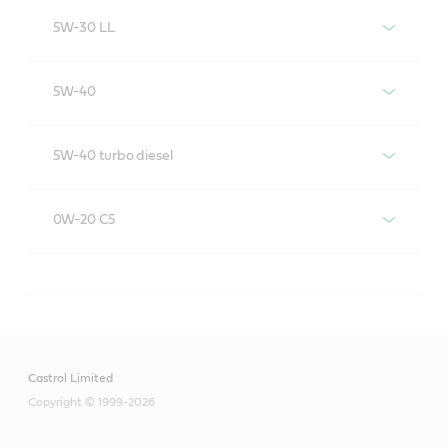
Castrol EDGE 5W-30
5W-30 LL
Castrol EDGE 5W-30 LL
5W-40
Castrol EDGE 5W-40
5W-40 turbo diesel
Castrol EDGE 5W-40 turbodiésel
0W-20 C5
CASTROL EDGE 0W-20 C5
Castrol Limited
Cumple o supera los estándares del mercado:
Copyright © 1999-2026
API SN;