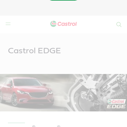
Buscar
Main
Content
Castrol EDGE