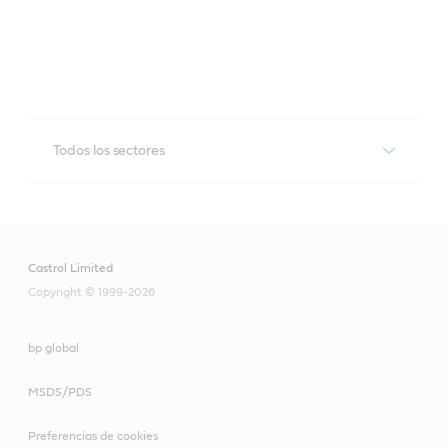
Todos los sectores
Rustilo
Recubrimientos anticorrosivos temporales con 
diferentes características de película y niveles de 
Castrol Limited
protección variable para su uso en todos los grados de 
superficies ferrosas y de metales no ferrosos.
Copyright © 1999-2026
bp global
MSDS/PDS
Preferencias de cookies