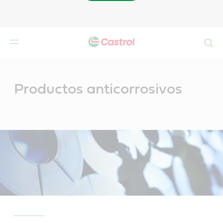
Buscar
Main
Content
Productos anticorrosivos