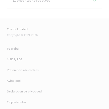
Lubricantes no reactivos
Lubricantes no reactivos
Productos recomendados
Aircol
Productos recomendados
Castrol Limited
Copyright © 1999-2026
Brayco
bp global
Braycote 631 A
MSDS/PDS
Braycote 631 RP
Preferencias de cookies
Aviso legal
Declaracion de privacidad
Mapa del sitio