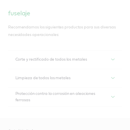
fuselaje
Recomendamos los siguientes productos para sus diversas
necesidades operacionales:
Corte y rectificado de todos los metales
Corte y rectificado de todos los metales
Limpieza de todos los metales
Ilocut
Limpieza de todo tipo de metales - Productos
Protección contra la corrosión en aleaciones
recomendados
ferrosas
Forma parte de nuestra gama de aceites de corte 
pleno con una avanzada tecnología de aditivos y 
Protección contra la corrosión en aleaciones
Techniclean
ferrosas - Productos recomendados
aceites base altamente refinados. 
Línea versátil para el desengrase de piezas 