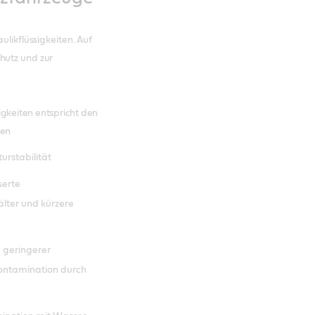
ulikflüssigkeiten. Auf
hutz und zur
igkeiten entspricht den
ten
rstabilität
serte
lter und kürzere
d geringerer
Kontamination durch