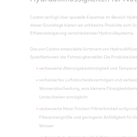
Castrol verfügt über spezielle Expertise im Bereich Hydra
dieser Grundlage bieten wir zahlreiche Produkte zum Sc
Effizienzsteigerung verschiedenster Hydrauliksysteme.
Das von Castrol entwickelte Sortiment von Hydraulikflüss
Spezifikationen der Fahrzeughersteller. Die Produkte bie
verbesserte Alterungsbeständigkeit und Temperatu
verbessertes Luftabscheidevermögen und verbes
Wasserabscheidung, was kleinere Flüssigkeitsbehä
Umlaufzeiten ermöglicht
verbesserte Nass-Trocken-Filtrierbarkeit aufgrun
Filterporengröße und geringerer Anfälligkeit für 
Wasser