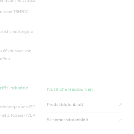
mination mit Wasser
Denison T6H20C-
r ist eine längere
ezifikationen von
effen.
rifft Industrie
Nützliche Ressourcen
Produktdatenblatt
forderungen von ISO
Teil 3, Klasse HVLP
Sicherheitsdatenblatt