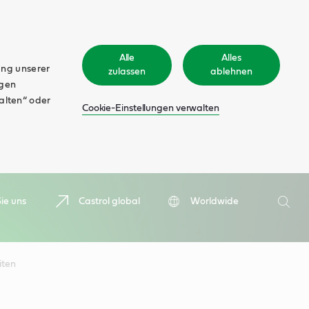
Alle
Alles
ung unserer
zulassen
ablehnen
ngen
walten“ oder
Cookie-Einstellungen verwalten
Suche
ie uns
Castrol global
Worldwide
Such
iten