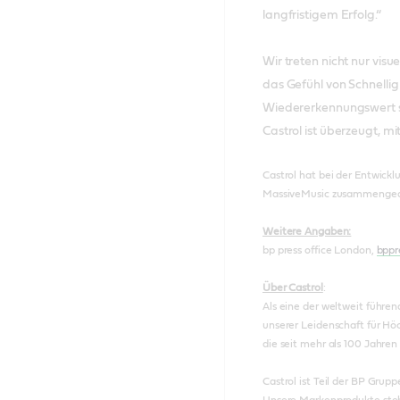
langfristigem Erfolg.“
Wir treten nicht nur vis
das Gefühl von Schnelli
Wiedererkennungswert s
Castrol ist überzeugt, m
Castrol hat bei der Entwic
MassiveMusic zusammengearb
Weitere Angaben:
bp press office London,
bpp
Über Castrol
:
Als eine der weltweit führe
unserer Leidenschaft für Hö
die seit mehr als 100 Jahren
Castrol ist Teil der BP Gru
Unsere Markenprodukte stehe