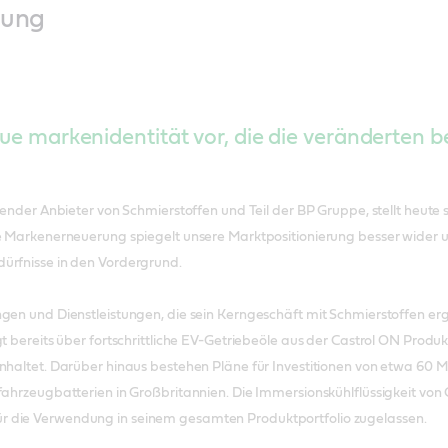
lung
neue markenidentität vor, die die veränderten 
hrender Anbieter von Schmierstoffen und Teil der BP Gruppe, stellt heut
e Markenerneuerung spiegelt unsere Marktpositionierung besser wider un
ürfnisse in den Vordergrund.
ngen und Dienstleistungen, die sein Kerngeschäft mit Schmierstoffen e
ügt bereits über fortschrittliche EV-Getriebeöle aus der Castrol ON Pr
inhaltet. Darüber hinaus bestehen Pläne für Investitionen von etwa 60
fahrzeugbatterien in Großbritannien. Die Immersionskühlflüssigkeit von
 die Verwendung in seinem gesamten Produktportfolio zugelassen.