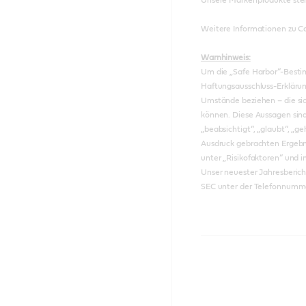
Weitere Informationen zu Ca
Warnhinweis:
Um die „Safe Harbor“-Bestim
Haftungsausschluss-Erklärun
Umstände beziehen – die sic
können. Diese Aussagen sind i
„beabsichtigt“, „glaubt“, „
Ausdruck gebrachten Ergebni
unter „Risikofaktoren“ und i
Unser neuester Jahresberic
SEC unter der Telefonnumme