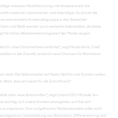
ndlage intensive Marktforschung und Analyse sowie die
irkt moderner, dynamischer und lebendiger. Es drückt die
en eine breitere Kundenzielgruppe in den Bereichen
, Grün und Weiß werden auch weiterhin beibehalten, da diese
ege für hohen Wiedererkennungswert der Marke sorgen.
el für unser Unternehmen einläutet“, sagt Nicola Buck, Chief
Investition in die Zukunft, wodurch neue Chancen für Wachstum
or statt. Die Welt arbeitet auf Netto Null hin und Kunden wollen
 Welt, dass wir bereit für die Zukunft sind.“
ild oder neue Botschaften“, sagt Castrol CEO Michelle Jou.
st wichtig, auf unsere Kunden einzugehen, auf ihre sich
inspirieren. Eine aufgefrischte Markenidentität sollte nicht
wendigkeit zur Sicherstellung von Wachstum, Differenzierung und