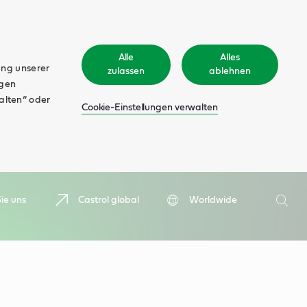
Alle
Alles
ung unserer
zulassen
ablehnen
ngen
walten“ oder
Cookie-Einstellungen verwalten
Suche
ie uns
Castrol global
Worldwide
Such