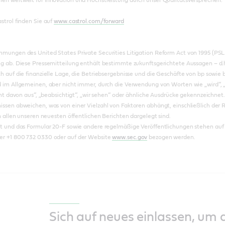
strol finden Sie auf
www.castrol.com/forward
mungen des United States Private Securities Litigation Reform Act von 1995 (PSL
g ab. Diese Pressemitteilung enthält bestimmte zukunftsgerichtete Aussagen – d.h.
h auf die finanzielle Lage, die Betriebsergebnisse und die Geschäfte von bp sowie
m Allgemeinen, aber nicht immer, durch die Verwendung von Worten wie „wird“, „erwart
geht davon aus“, „beabsichtigt“, „wir sehen“ oder ähnliche Ausdrücke gekennzeichne
ssen abweichen, was von einer Vielzahl von Faktoren abhängt, einschließlich der R
n allen unseren neuesten öffentlichen Berichten dargelegt sind.
ht und das Formular 20-F sowie andere regelmäßige Veröffentlichungen stehen auf
r +1 800 732 0330 oder auf der Website
www.sec.gov
bezogen werden.
Sich auf neues einlassen, um 