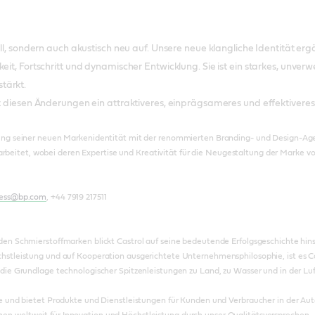
uell, sondern auch akustisch neu auf. Unsere neue klangliche Identität e
gkeit, Fortschritt und dynamischer Entwicklung. Sie ist ein starkes, 
tärkt.
it diesen Änderungen ein attraktiveres, einprägsameres und effektiveres
klung seiner neuen Markenidentität mit der renommierten Branding- und Design-Ag
eitet, wobei deren Expertise und Kreativität für die Neugestaltung der Marke 
ress@bp.com
, +44 7919 217511
nden Schmierstoffmarken blickt Castrol auf seine bedeutende Erfolgsgeschichte hin
chstleistung und auf Kooperation ausgerichtete Unternehmensphilosophie, ist es C
 die Grundlage technologischer Spitzenleistungen zu Land, zu Wasser und in der Luf
ppe und bietet Produkte und Dienstleistungen für Kunden und Verbraucher in der Au
n weltweit für Innovation und Höchstleistung durch unser Qualitätsversprechen.