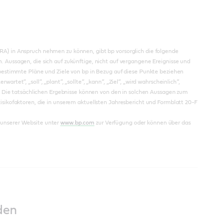
RA) in Anspruch nehmen zu können, gibt bp vorsorglich die folgende
 Aussagen, die sich auf zukünftige, nicht auf vergangene Ereignisse und
 bestimmte Pläne und Ziele von bp in Bezug auf diese Punkte beziehen
et“, „soll“, „plant“, „sollte“, „kann“, „Ziel“, „wird wahrscheinlich“,
t. Die tatsächlichen Ergebnisse können von den in solchen Aussagen zum
isikofaktoren, die in unserem aktuellsten Jahresbericht und Formblatt 20-F
 unserer Website unter
www.bp.com
zur Verfügung oder können über das
den