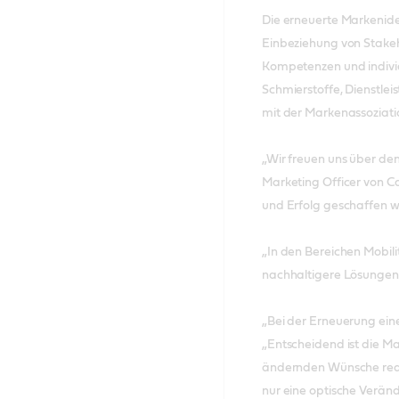
Die erneuerte Markenide
Einbeziehung von Stakeh
Kompetenzen und individ
Schmierstoffe, Dienstle
mit der Markenassoziat
„Wir freuen uns über den
Marketing Officer von Ca
und Erfolg geschaffen w
„In den Bereichen Mobili
nachhaltigere Lösungen. A
„Bei der Erneuerung ein
„Entscheidend ist die Ma
ändernden Wünsche reagi
nur eine optische Veränd