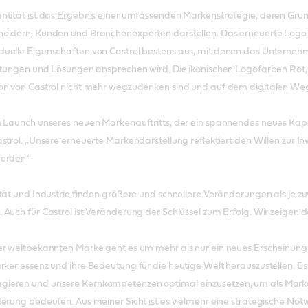
ntität ist das Ergebnis einer umfassenden Markenstrategie, deren Gru
oldern, Kunden und Branchenexperten darstellen. Das erneuerte Logo w
uelle Eigenschaften von Castrol bestens aus, mit denen das Unternehm
istungen und Lösungen ansprechen wird. Die ikonischen Logofarben Rot
ion von Castrol nicht mehr wegzudenken sind und auf dem digitalen W
 Launch unseres neuen Markenauftritts, der ein spannendes neues Kapit
strol. „Unsere erneuerte Markendarstellung reflektiert den Willen zur 
erden.“
tät und Industrie finden größere und schnellere Veränderungen als je zuv
uch für Castrol ist Veränderung der Schlüssel zum Erfolg. Wir zeigen der
er weltbekannten Marke geht es um mehr als nur ein neues Erscheinungsb
rkenessenz und ihre Bedeutung für die heutige Welt herauszustellen. Es i
eren und unsere Kernkompetenzen optimal einzusetzen, um als Marke zu 
erung bedeuten. Aus meiner Sicht ist es vielmehr eine strategische Not