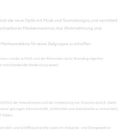
rgänzt die neue Optik mit Musik und Sounddesigns, und vermittelt
unverwechselbares Markenmerkmal, das Wahrnehmung und
 Markenerlebnis für seine Zielgruppe zu schaffen.
entur Landor & Fitch und der führenden Sonic Branding-Agentur
von entscheidender Bedeutung waren.
sichtlich der Innovationen und der Umsetzung von Visionen zurück. Dank
astrol gelungen Schmierstoffe, Kühlmittel und Getriebeöle zu entwickeln,
t bilden.
tomobil- und Schiffbaubranche sowie im Industrie- und Energiesektor.