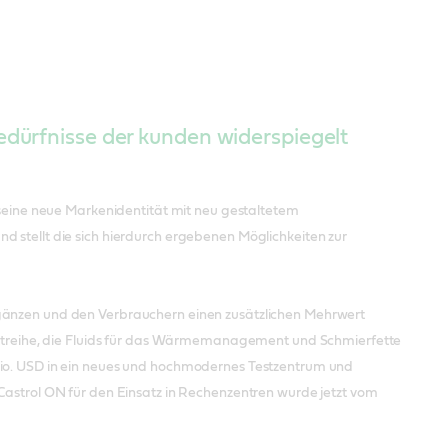
bedürfnisse der kunden widerspiegelt
e seine neue Markenidentität mit neu gestaltetem
d stellt die sich hierdurch ergebenen Möglichkeiten zur
rgänzen und den Verbrauchern einen zusätzlichen Mehrwert
oduktreihe, die Fluids für das Wärmemanagement und Schmierfette
 Mio. USD in ein neues und hochmodernes Testzentrum und
 Castrol ON für den Einsatz in Rechenzentren wurde jetzt vom