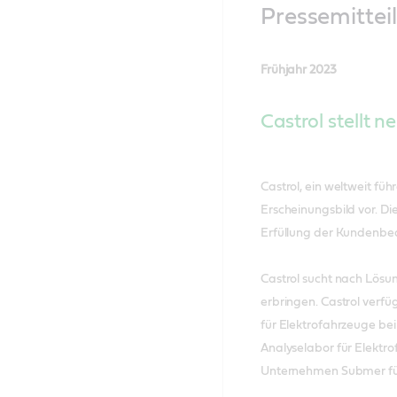
Pressemittei
Frühjahr 2023
Castrol stellt 
Castrol, ein weltweit fü
Erscheinungsbild vor. Di
Erfüllung der Kundenbed
Castrol sucht nach Lösu
erbringen. Castrol verf
für Elektrofahrzeuge be
Analyselabor für Elektro
Unternehmen Submer für