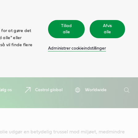
Tillad
Afvis
 for at gøre det
alle
alle
 alle" eller
å vil finde flere
Administrer cookieindstillinger
Søge
Følg os
Castrol global
Worldwide
Søge
olie udgør en betydelig trussel mod miljøet, medmindre