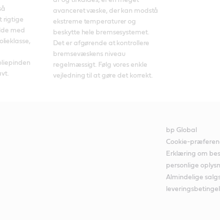
af og til kaldes, er en meget 
å 
avanceret væske, der kan modstå 
rigtige 
ekstreme temperaturer og 
ylde med 
beskytte hele bremsesystemet. 
ieklasse, 
Det er afgørende at kontrollere 
bremsevæskens niveau 
oliepinden 
regelmæssigt. Følg vores enkle 
avt.
vejledning til at gøre det korrekt. 
bp Global
Cookie-præferen
Erklæring om bes
personlige oplys
Almindelige salg
leveringsbetingel