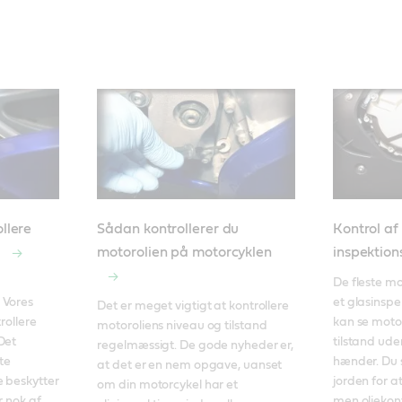
ollere
Sådan kontrollerer du
Kontrol af
n
motorolien på motorcyklen
inspektio
De fleste m
Vores 
et glasinspe
Det er meget vigtigt at kontrollere 
rollere 
kan se motor
motoroliens niveau og tilstand 
et 
tilstand ude
regelmæssigt. De gode nyheder er, 
te 
hænder. Du s
at det er en nem opgave, uanset 
 beskytter 
jorden for at
om din motorcykel har et 
 nok af 
men oliekont