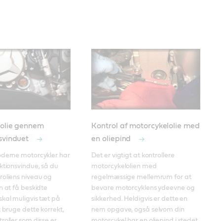
 olie gennem
Kontrol af motorcykelolie med
nsvinduet
en oliepind
oderne motorcykler har 
Det er vigtigt at kontrollere 
ktionsvindue, så du 
motorcykelolien med 
oliens niveau og 
regelmæssige mellemrum for at 
n at få beskidte 
bevare motorcyklens ydeevne og 
kal muligvis tæt på 
sikkerhed. Heldigvis er dette en 
 bruge dette korrekt, 
nem opgave, også selvom din 
roller som disse er 
motorcykel har en oliepind i stedet 