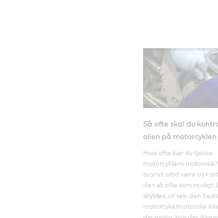
Så ofte skal du kontr
olien på motorcykle
Hvor ofte bør du tjekke 
motorcyklens motorolie? 
svar vil altid være at kont
den så ofte som muligt. D
skyldes, at selv den beds
motorcykelmotorolie ikke
din motor, hvis der ikke er