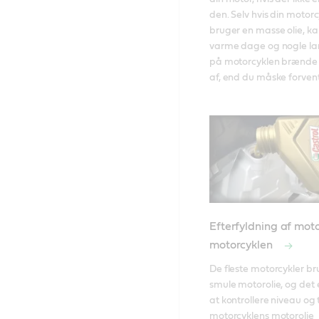
den. Selv hvis din motorcy
bruger en masse olie, kan
varme dage og nogle lan
på motorcyklen brænde m
af, end du måske forvent
Efterfyldning af moto
motorcyklen
De fleste motorcykler br
smule motorolie, og det er
at kontrollere niveau og t
motorcyklens motorolie 