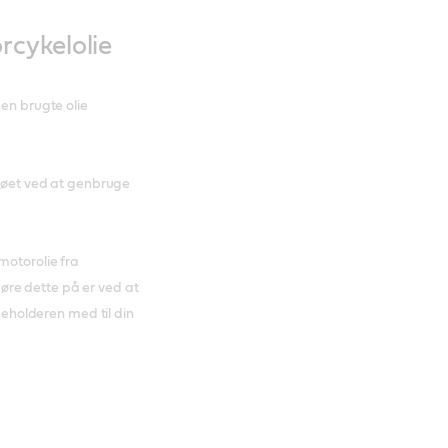
cykelolie
den brugte olie
ljøet ved at genbruge
motorolie fra
re dette på er ved at
 beholderen med til din