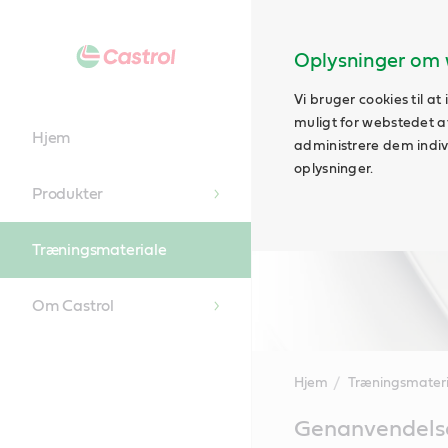
Oplysninger om 
Vi bruger cookies til a
muligt for webstedet at 
Hjem
administrere dem indivi
oplysninger.
Produkter
Træningsmateriale
Om Castrol
Hjem
Træningsmateri
Main
Genanvendelse
Content