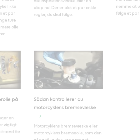
olieinspektionsvindue eller en 
kel ikke 
nemme at udf
oliepind. Der er blot et par enkle 
 et par 
følge et par 
regler, du skal følge.
ge ture 
ere olie 
er. 
rolie på
Sådan kontrollerer du
motorcyklens bremsevæske
uger en 
 vigtigt 
Motorcyklens bremsevæske eller 
ilstand for 
motorcyklens bremseolie, som den 