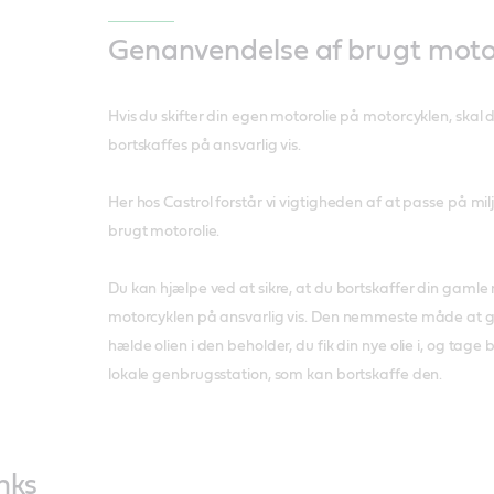
Genanvendelse af brugt motor
Hvis du skifter din egen motorolie på motorcyklen, skal 
bortskaffes på ansvarlig vis.
Her hos Castrol forstår vi vigtigheden af at passe på mi
brugt motorolie.
Du kan hjælpe ved at sikre, at du bortskaffer din gamle 
motorcyklen på ansvarlig vis. Den nemmeste måde at gø
hælde olien i den beholder, du fik din nye olie i, og tage
lokale genbrugsstation, som kan bortskaffe den.
nks