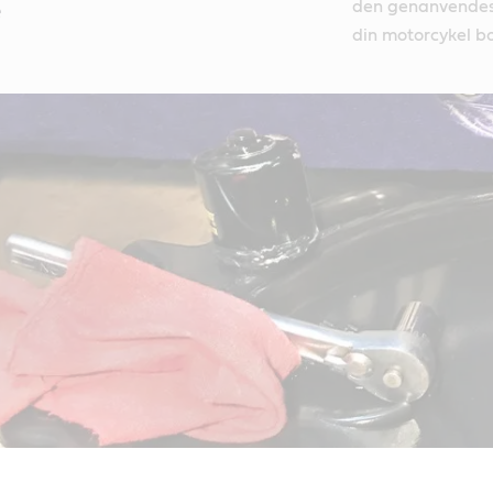
den genanvendes. 
e
din motorcykel bo