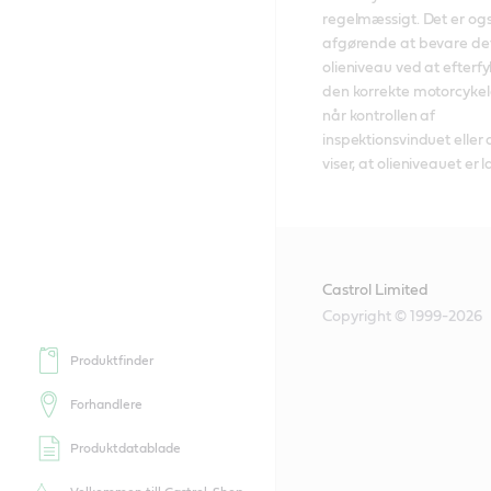
regelmæssigt. Det er ogs
afgørende at bevare det 
olieniveau ved at efterf
den korrekte motorcykelol
når kontrollen af 
inspektionsvinduet eller 
viser, at olieniveauet er l
Castrol Limited
Copyright © 1999-2026
Produktfinder
Forhandlere
Produktdatablade