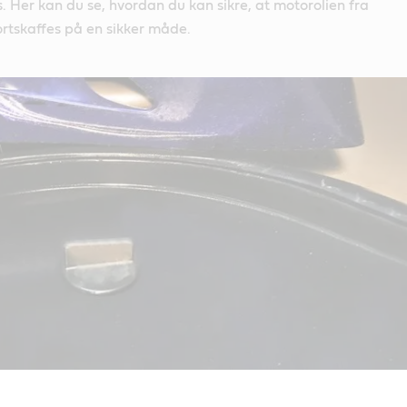
Her kan du se, hvordan du kan sikre, at motorolien fra
rtskaffes på en sikker måde.