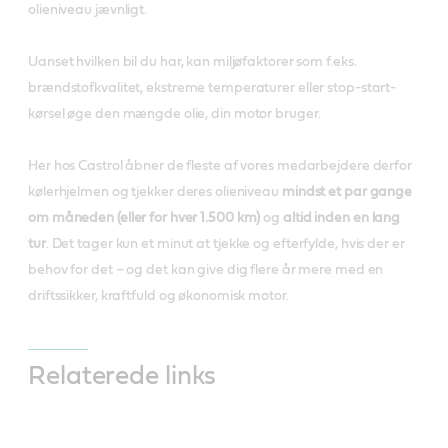
olieniveau jævnligt.
Uanset hvilken bil du har, kan miljøfaktorer som f.eks.
brændstofkvalitet, ekstreme temperaturer eller stop-start-
kørsel øge den mængde olie, din motor bruger.
Her hos Castrol åbner de fleste af vores medarbejdere derfor
kølerhjelmen og tjekker deres olieniveau
mindst et par gange
om måneden (eller for hver 1.500 km)
og
altid inden en lang
tur
. Det tager kun et minut at tjekke og efterfylde, hvis der er
behov for det – og det kan give dig flere år mere med en
driftssikker, kraftfuld og økonomisk motor.
Relaterede links