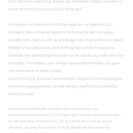
som fremmer vækst og styrker de områder, hvorpå vi skiller os
mest ud samt vores succes på lang sigt.”
Fornyelsen af brandet omfatter også en ny identitet på
lydsiden. Den er blevet skabt til at forbedre det fornyede
visuelle look med musik og lyddesign, der fremkalder en stærk
følelse af accelaration, fremdrift og dynamisk bevægelse.
Castrols nye identitet på lydsiden er et stærkt og unikt aktiv for
brandet i fremtiden, som vil øge opmærksomheden og gøre
det nemmere at blive husket.
Castrol tror på, at disse forandringer vil give vores målgruppe
en mere engagerende, mindeværdig og effektiv oplevelse
med brandet.
Castrol har samarbejdet med den førende branding- og
designvirksomhed Landor & Fitch samt den førende virksomhed inden
for lyd-branding, MassiveMusic, for at udvikle sin fornyede brand-
identitet, og deres kreativitet har haft afgørende betydning for