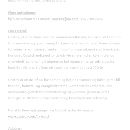
udformningen af det fornyede brand.
Flere oplysninger:
bp's pressekontor i London,
bppress@bp.com
, +44 7919 217511
Om Castrol:
Castrol, et af verdens førende smøremiddelbrands, har en stolt tradition
for innovation og giver næring til drømmene hos pionerer. Vores passion
for ydeevne kombineret med en filosofi om samarbejde i partnerskaber,
har givet Castrol mulighed for at udvikle smøremidler, kølemidler og
smørefedt, som har haft afgørende betydning i mange teknologiske
bedrifter på land, i luften, på havet og i rummet i over 100 år.
Castrol er en del af bp-koncernen og betjener kunder og forbrugere i bil-,
marine-, industri- og energisektorerne. Vores mærkevareprodukter
anerkendes globalt for innovation og høj ydeevne gennem vores
forpligtelse til førsteklasses kvalitet og banebrydende teknologi.
For at få flere oplysninger om Castrol bedes du besøge:
www.castrol.com/forward
Advarsel: