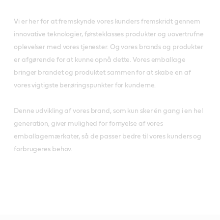
Vi er her for at fremskynde vores kunders fremskridt gennem
innovative teknologier, førsteklasses produkter og uovertrufne
oplevelser med vores tjenester. Og vores brands og produkter
er afgørende for at kunne opnå dette. Vores emballage
bringer brandet og produktet sammen for at skabe en af
vores vigtigste berøringspunkter for kunderne.
Denne udvikling af vores brand, som kun sker én gang i en hel
generation, giver mulighed for fornyelse af vores
emballagemærkater, så de passer bedre til vores kunders og
forbrugeres behov.