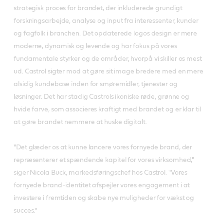
strategisk proces for brandet, der inkluderede grundigt
forskningsarbejde, analyse og input fra interessenter, kunder
og fagfolk i branchen. Det opdaterede logos design er mere
moderne, dynamisk og levende og har fokus på vores
fundamentale styrker og de områder, hvorpå vi skiller os mest
ud. Castrol sigter mod at gøre sit image bredere med en mere
alsidig kundebase inden for smøremidler, tjenester og
løsninger. Det har stadig Castrols ikoniske røde, grønne og
hvide farve, som associeres kraftigt med brandet og er klar til
at gøre brandet nemmere at huske digitalt.
"Det glæder os at kunne lancere vores fornyede brand, der
repræsenterer et spændende kapitel for vores virksomhed,"
siger Nicola Buck, markedsføringschef hos Castrol. "Vores
fornyede brand-identitet afspejler vores engagement i at
investere i fremtiden og skabe nye muligheder for vækst og
succes."