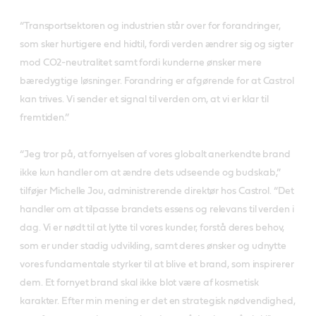
“Transportsektoren og industrien står over for forandringer,
som sker hurtigere end hidtil, fordi verden ændrer sig og sigter
mod CO2-neutralitet samt fordi kunderne ønsker mere
bæredygtige løsninger. Forandring er afgørende for at Castrol
kan trives. Vi sender et signal til verden om, at vi er klar til
fremtiden.”
“Jeg tror på, at fornyelsen af vores globalt anerkendte brand
ikke kun handler om at ændre dets udseende og budskab,”
tilføjer Michelle Jou, administrerende direktør hos Castrol. “Det
handler om at tilpasse brandets essens og relevans til verden i
dag. Vi er nødt til at lytte til vores kunder, forstå deres behov,
som er under stadig udvikling, samt deres ønsker og udnytte
vores fundamentale styrker til at blive et brand, som inspirerer
dem. Et fornyet brand skal ikke blot være af kosmetisk
karakter. Efter min mening er det en strategisk nødvendighed,