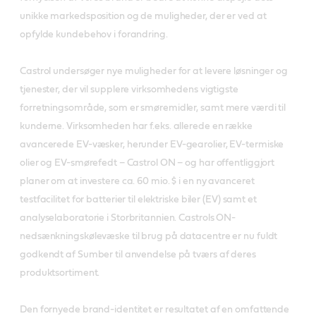
unikke markedsposition og de muligheder, der er ved at
opfylde kundebehov i forandring.
Castrol undersøger nye muligheder for at levere løsninger og
tjenester, der vil supplere virksomhedens vigtigste
forretningsområde, som er smøremidler, samt mere værdi til
kunderne. Virksomheden har f.eks. allerede en række
avancerede EV-væsker, herunder EV-gearolier, EV-termiske
olier og EV-smørefedt – Castrol ON – og har offentliggjort
planer om at investere ca. 60 mio. $ i en ny avanceret
testfacilitet for batterier til elektriske biler (EV) samt et
analyselaboratorie i Storbritannien. Castrols ON-
nedsænkningskølevæske til brug på datacentre er nu fuldt
godkendt af Sumber til anvendelse på tværs af deres
produktsortiment.
Den fornyede brand-identitet er resultatet af en omfattende