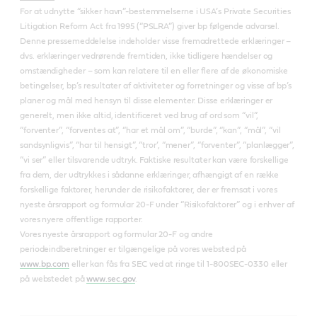
For at udnytte “sikker havn”-bestemmelserne i USA’s Private Securities
Litigation Reform Act fra 1995 (“PSLRA”) giver bp følgende advarsel.
Denne pressemeddelelse indeholder visse fremadrettede erklæringer –
dvs. erklæringer vedrørende fremtiden, ikke tidligere hændelser og
omstændigheder – som kan relatere til en eller flere af de økonomiske
betingelser, bp’s resultater af aktiviteter og forretninger og visse af bp’s
planer og mål med hensyn til disse elementer. Disse erklæringer er
generelt, men ikke altid, identificeret ved brug af ord som “vil”,
“forventer”, “forventes at”, “har et mål om”, “burde”, “kan”, “mål”, “vil
sandsynligvis”, “har til hensigt”, “tror’, “mener”, “forventer”, “planlægger”,
“vi ser” eller tilsvarende udtryk. Faktiske resultater kan være forskellige
fra dem, der udtrykkes i sådanne erklæringer, afhængigt af en række
forskellige faktorer, herunder de risikofaktorer, der er fremsat i vores
nyeste årsrapport og formular 20-F under “Risikofaktorer” og i enhver af
vores nyere offentlige rapporter.
Vores nyeste årsrapport og formular 20-F og andre
periodeindberetninger er tilgængelige på vores websted på
www.bp.com
eller kan fås fra SEC ved at ringe til 1-800SEC-0330 eller
på webstedet på
www.sec.gov
.