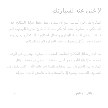
لا غنى عنه لسيارتك
المكابح هي جزء أساسي من أي سيارة، وهذا يجعل سائل المكابح أحد
أهم مكونات سيارتك. يجب أن يكون سائل المكابح مقاومًا للرطوبة التي
قد تتسبب في الانسداد البخاري وتعطل المكابح تباعًا، كما يجب أن يوفر
الحماية ضد التآكل ويتحمل درجات الحرارة العالية للمكابح.
يُعد اختيار سائل المكابح المناسب لمتطلبات سيارتك وتغييره في الوقت
المحدد أمرًا بالغ الأهمية من أجل سلامتك. تشتمل مجموعة سوائل
المكابح من كاسترول على منتجات للسيارات عالية الأداء، التي تعمل في
الظروف القاسية، وصولاً إلى المنتجات ذات هامش الأمان المتزايد.
سوائل المكابح
سائل المكابح دوت ٤ من كاسترول