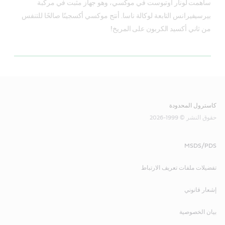
ساهمت لونار آوتبوست في موكسي، وهو جهاز مثبت في مركبة
بيرسيفيرانس التابعة لوكالة ناسا. أنتج موكسي أكسجينًا صالحًا للتنفس
من ثاني أكسيد الكربون على المريخ!
كاسترول المحدودة
حقوق النشر © 1999-2026
MSDS/PDS
تفضيلات ملفات تعريف الارتباط
إشعار قانوني
بيان الخصوصية