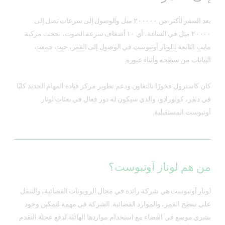
بعد السفر لأكثر من ٢٠٠٠٠٠ ميل والوصول إلى سرعات تصل إلى
٢٠٠٠٠ ميل في الساعة، أي ١٠ أضعاف سرعة الصوت، نجحت مركبة
مابب التابعة لـلونار آوتبوست في الوصول إلى القمر، حيث جمعت
البيانات من سطحه وأثناء عبوره.
كان كاسترول فخورًا بالتعاون ودعم تطوير مركز قيادة المهام الجديد كليًا
في دنفر، كولورادو، والذي سيكون له دور فعال في بعثات لونار
آوتبوست المستقبلية.
من هم لونار آوتبوست؟
لونار آوتبوست هي شركة رائدة في مجال الروبوتات الفضائية، والتنقل
على سطح القمر، والموارد الفضائية. الشركة في مهمة لتمكين وجود
بشري موسع في الفضاء مع استخدام مواردها الهائلة لدفع عجلة التقدم