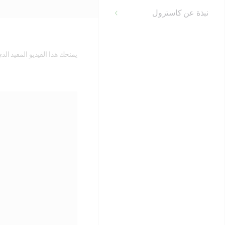
نبذة عن كاسترول
يمنحك هذا الفيديو المفيد الذي يستغرق ٥ دقائق جميع المعلومات التي تحتاجها لفهم كيفية تغيير الزيت. ما عليك س