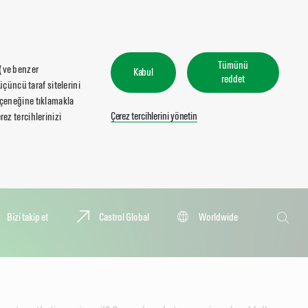
Tümünü
 (ve benzer
Kabul
reddet
üçüncü taraf sitelerini
seçeneğine tıklamakla
Çerez tercihlerini yönetin
ez tercihlerinizi
Ara
Bi̇zi̇ taki̇p et
Castrol Global
Worldwide
Ara