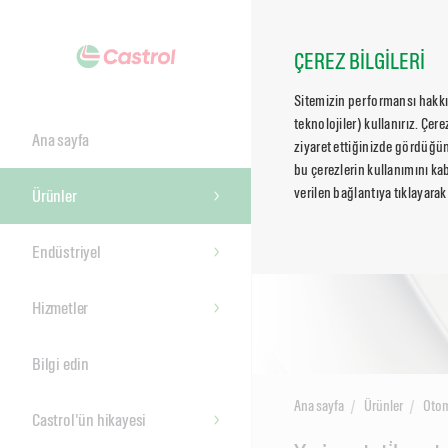
ÇEREZ BİLGİLERİ
Sitemizin performansı hakkın
teknolojiler) kullanırız. Çer
Ana sayfa
ziyaret ettiğinizde gördüğün
bu çerezlerin kullanımını kab
verilen bağlantıya tıklayarak
Ürünler
Endüstriyel
Hizmetler
Bilgi edin
Ana sayfa
Ürünler
Otom
Castrol'ün hikayesi
Main