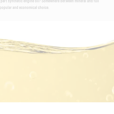
 part synthetic engine oil? Somewhere between mineral and full
a popular and economical choice.