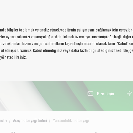
da bilgiler toplamak ve analiz etmek ve sitenin çalışmasını sağlamak için çerezler
ezler ayrıca, sitemizi ve sosyal ağlar dahil olmak üzere aynı çevrimiçi ağa bağlı diğer 
üz reklamları bizim ve üçüncü tarafların kişiselleştirmesine olanak tanır. ‘Kabul’ 
ul etmiş olursunuz. Kabul etmediğiniz veya daha fazla bilgi istediğiniz takdirde, çer
 yönetebilirsiniz.
Bi̇ze ulaşin
otiv
Araç motor yaği türleri̇
Yari senteti̇k motor yaği