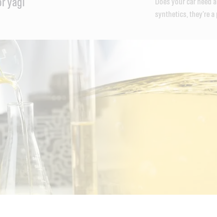
or yaği
Does your car need a
synthetics, they’re 