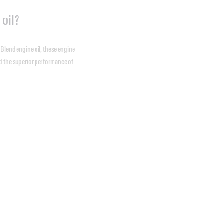
 oil?
 Blend engine oil, these engine
nd the superior performance of