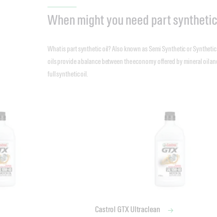
When might you need part synthetic
What is part synthetic oil? Also known as Semi Synthetic or Synthetic
oils provide a balance between the economy offered by mineral oil a
full synthetic oil.
Castrol GTX Ultraclean