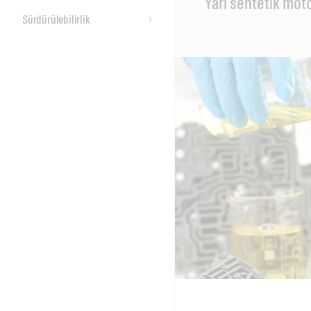
Yari senteti̇k mot
Content
Sürdürülebilirlik