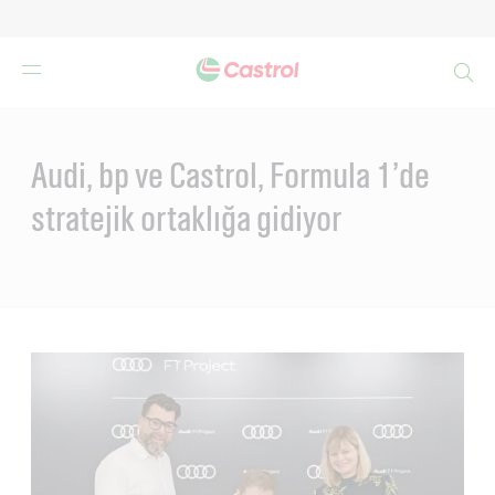
Search
Main
Content
Audi, bp ve Castrol, Formula 1’de
stratejik ortaklığa gidiyor