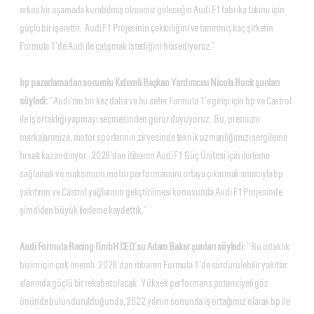
erken bir aşamada kurabilmiş olmamız geleceğin Audi F1 fabrika takımı için
güçlü bir işarettir. Audi F1 Projesinin çekiciliğini ve tanınmış kaç şirketin
Formula 1’de Audi ile çalışmak istediğini hissediyoruz.”
bp pazarlamadan sorumlu Kıdemli Başkan Yardımcısı Nicola Buck şunları
söyledi:
“Audi’nin bir kez daha ve bu sefer Formula 1’e girişi için bp ve Castrol
ile iş ortaklığı yapmayı seçmesinden gurur duyuyoruz. Bu, premium
markalarımıza, motor sporlarının zirvesinde teknik uzmanlığımızı sergileme
fırsatı kazandırıyor. 2026’dan itibaren Audi F1 Güç Ünitesi için ilerleme
sağlamak ve maksimum motor performansını ortaya çıkarmak amacıyla bp
yakıtının ve Castrol yağlarının geliştirilmesi konusunda Audi F1 Projesinde
şimdiden büyük ilerleme kaydettik.”
Audi Formula Racing GmbH CEO’su Adam Baker şunları söyledi:
“Bu ortaklık
bizim için çok önemli. 2026’dan itibaren Formula 1’de sürdürülebilir yakıtlar
alanında güçlü bir rekabet olacak. Yüksek performans potansiyeli göz
önünde bulundurulduğunda, 2022 yılının sonunda iş ortağımız olarak bp ile