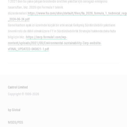
1 2021’den bu yana çalışan tesislerde üretilen yakıtlar için sera gazı emisyonu
tasarrufları, bkz. 2026 için Formula 1 teknik
düzenlemeleri:
https://www.fia.com/sites/default/files/fia_2026_formula_1_technical_reg
_2024-06-24.pdf
Genel karbon ayak izi üzerinde küçük bir etki ancak Gelişmiş Sürdürülebilir yakıtların
önemli rolü de dâhil olmak üzere F1’in Sürdürülebilirlik Stratejisi hakkında daha fazla
bilgi için bkz.:
https://corp.formula1.com/wp-
content/uploads/2021/09/Environmental-sustainability-Corp-website-
vFINAL_UPDATED-040821-1.pdf
.
Castrol Limited
Copyright © 1999-2026
bp Global
MSDS/PDS