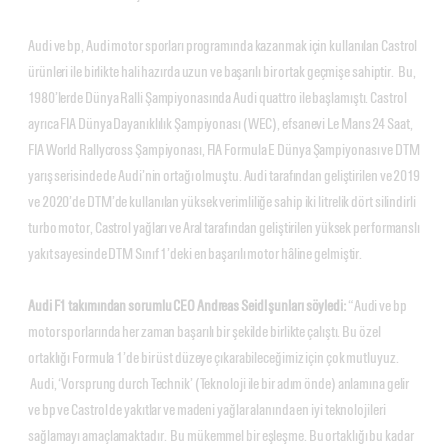
Audi ve bp, Audi motor sporları programında kazanmak için kullanılan Castrol
ürünleri ile birlikte hali hazırda uzun ve başarılı bir ortak geçmişe sahiptir. Bu,
1980’lerde Dünya Ralli Şampiyonasında Audi quattro ile başlamıştı. Castrol
ayrıca FIA Dünya Dayanıklılık Şampiyonası (WEC), efsanevi Le Mans 24 Saat,
FIA World Rallycross Şampiyonası, FIA Formula E Dünya Şampiyonası ve DTM
yarış serisinde de Audi’nin ortağı olmuştu. Audi tarafından geliştirilen ve 2019
ve 2020’de DTM’de kullanılan yüksek verimliliğe sahip iki litrelik dört silindirli
turbo motor, Castrol yağları ve Aral tarafından geliştirilen yüksek performanslı
yakıt sayesinde DTM Sınıf 1’deki en başarılı motor hâline gelmiştir.
Audi F1 takımından sorumlu CEO Andreas Seidl şunları söyledi:
“Audi ve bp
motor sporlarında her zaman başarılı bir şekilde birlikte çalıştı. Bu özel
ortaklığı Formula 1’de bir üst düzeye çıkarabileceğimiz için çok mutluyuz.
Audi, ‘Vorsprung durch Technik’ (Teknoloji ile bir adım önde) anlamına gelir
ve bp ve Castrol de yakıtlar ve madeni yağlar alanında en iyi teknolojileri
sağlamayı amaçlamaktadır. Bu mükemmel bir eşleşme. Bu ortaklığı bu kadar