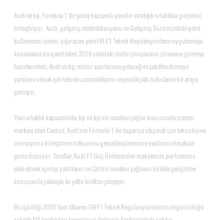
Audi ve bp, Formula 1’de geniş kapsamlı yeni bir stratejik ortaklıkla güçlerini
birleştiriyor. Audi, gelişmiş elektrifikasyonu ve Gelişmiş Sürdürülebilir yakıt
kullanımını içeren, çığır açan yeni FIA F1 Teknik Regülasyonların uygulamaya
konmasına da işaret eden 2026 yılındaki motor yarışlarının zirvesine girmeye
hazırlanırken; Audi ve bp, motor sporlarının geleceğini şekillendirmeye
yardımcı olmak için teknik uzmanlıklarını ve yenilikçilik tutkularını bir araya
getiriyor.
Yeni ortaklık kapsamında, bp ve bp’nin madeni yağlar konusunda uzman
markası olan Castrol, Audi’nin Formula 1’de başarıya ulaşmak için teknoloji ve
inovasyonu birleştirme tutkusunu gerçekleştirmesine yardımcı olmaktan
gurur duyuyor. Taraflar, Audi F1 Güç Ünitesinden maksimum performans
elde etmek için bp yakıtlarını ve Castrol madeni yağlarını birlikte geliştirme
konusunda yaklaşık iki yıldır birlikte çalışıyor.
Bu iş birliği 2026’dan itibaren FIA F1 Teknik Regülasyonlarında öngörüldüğü
şekilde FIA tarafından tanımlanan Gelişmiş Sürdürülebilir yakıtın