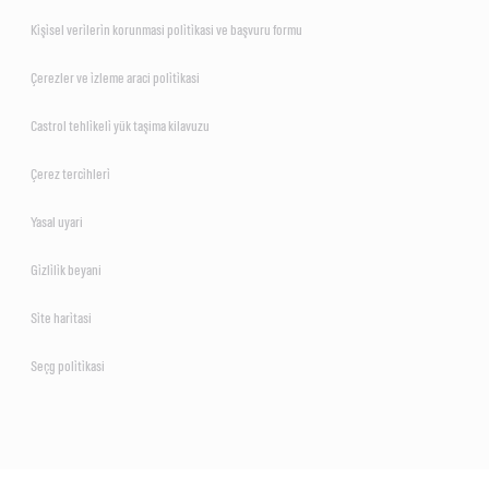
Ki̇şi̇sel veri̇leri̇n korunmasi poli̇ti̇kasi ve başvuru formu
Çerezler ve i̇zleme araci poli̇ti̇kasi
Castrol tehli̇keli̇ yük taşima kilavuzu
Çerez terci̇hleri̇
Yasal uyari
Gi̇zli̇li̇k beyani
Si̇te hari̇tasi
Seçg poli̇ti̇kasi