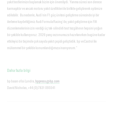
yakıt testlerimize başlamak bizim için önemliydi. Yanma süreci son derece
karmaşıktır ve ancak motoru yakıt özellikleri ile birlikte geliştirerek optimize
edilebilir. Bu nedenle, Audi’nin F1 güç ünitesi geliştirme sürecinde iyi bir
ilerleme kaydettiğimiz Audi Formula Racing’de, yakıt geliştirme için FIA
düzenlemelerinin izin verdiği üç tek-silindirli test tezgâhının hepsini yoğun
bir şekilde kullanıyoruz. 2026 yarış sezonumuza hazırlanırken bugüne kadar
etkileyici bir biçimde çok sayıda yakıt çeşidi geliştirdik. bp ve Castrol ile
mükemmel bir şekilde konumlandığımıza inanıyorum.”
Daha fazla bilgi
bp basın ofisi Londra,
bppress@bp.com
David Nicholas, +44 (0)7831 095541