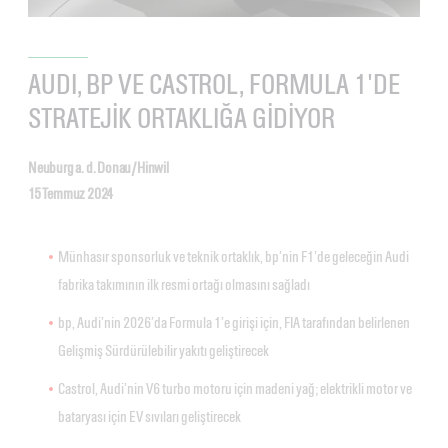
AUDI, BP VE CASTROL, FORMULA 1'DE
STRATEJİK ORTAKLIĞA GİDİYOR
Neuburg a. d. Donau/Hinwil
15 Temmuz 2024
Münhasır sponsorluk ve teknik ortaklık, bp’nin F1’de geleceğin Audi
fabrika takımının ilk resmi ortağı olmasını sağladı
bp, Audi’nin 2026’da Formula 1’e girişi için, FIA tarafından belirlenen
Gelişmiş Sürdürülebilir yakıtı geliştirecek
Castrol, Audi’nin V6 turbo motoru için madeni yağ; elektrikli motor ve
bataryası için EV sıvıları geliştirecek