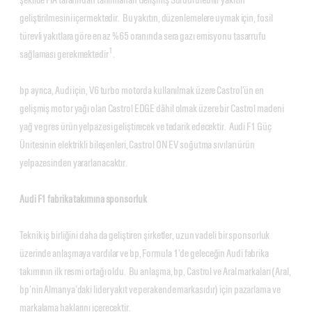
geliştirilmesini içermektedir. Bu yakıtın, düzenlemelere uymak için, fosil
türevli yakıtlara göre en az %65 oranında sera gazı emisyonu tasarrufu
1
sağlaması gerekmektedir
.
bp ayrıca, Audi için, V6 turbo motorda kullanılmak üzere Castrol’ün en
gelişmiş motor yağı olan Castrol EDGE dâhil olmak üzere bir Castrol madeni
yağ ve gres ürün yelpazesi geliştirecek ve tedarik edecektir. Audi F1 Güç
Ünitesinin elektrikli bileşenleri, Castrol ON EV soğutma sıvıları ürün
yelpazesinden yararlanacaktır.
Audi F1 fabrika takımına sponsorluk
Teknik iş birliğini daha da geliştiren şirketler, uzun vadeli bir sponsorluk
üzerinde anlaşmaya vardılar ve bp, Formula 1’de geleceğin Audi fabrika
takımının ilk resmi ortağı oldu. Bu anlaşma, bp, Castrol ve Aral markaları (Aral,
bp’nin Almanya’daki lider yakıt ve perakende markasıdır) için pazarlama ve
markalama haklarını içerecektir.