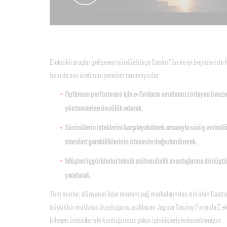
Elektrikli araçlar gelişmeyi sürdürdükçe Castrol'ün en iyi beyinleri de 
hem de sıvı üretimini yeniden tanımlıyorlar:
Optimum performans için e-Sıvıların sınırlarını zorlayan benzer
yöntemlerine öncülük ederek.
Sürücülerin isteklerini karşılayabilmek amacıyla sürüş verimlili
standart gerekliliklerinin ötesinde değerlendirerek.
Müşteri içgörülerini teknik mühendislik avantajlarına dönüşt
yaratarak.
Tüm bunlar, dünyanın lider madeni yağ markalarından biri olan Castrol 
büyük bir mutluluk duyduğunu açıklayan Jaguar Racing Formula E eki
bileşen üreticileriyle kurduğumuz yakın işbirlikleriyle destekleniyor.