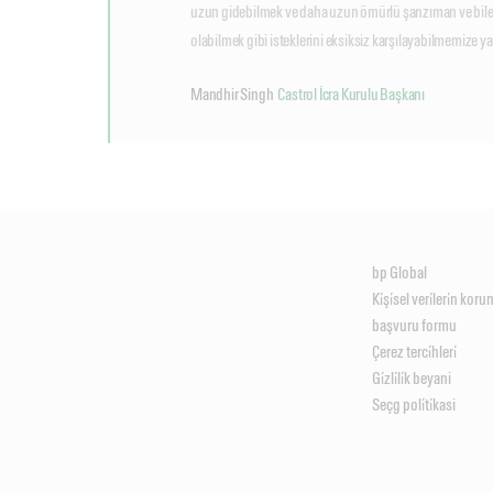
uzun gidebilmek ve daha uzun ömürlü şanzıman ve bile
olabilmek gibi isteklerini eksiksiz karşılayabilmemize y
Mandhir Singh
Castrol İcra Kurulu Başkanı
bp Global
Ki̇şi̇sel veri̇leri̇n kor
başvuru formu
Çerez terci̇hleri̇
Gi̇zli̇li̇k beyani
Seçg poli̇ti̇kasi