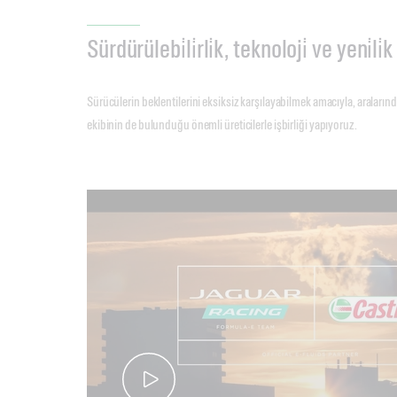
Sürdürülebi̇li̇rli̇k, teknoloji̇ ve yeni̇li̇k
Sürücülerin beklentilerini eksiksiz karşılayabilmek amacıyla, araları
ekibinin de bulunduğu önemli üreticilerle işbirliği yapıyoruz.