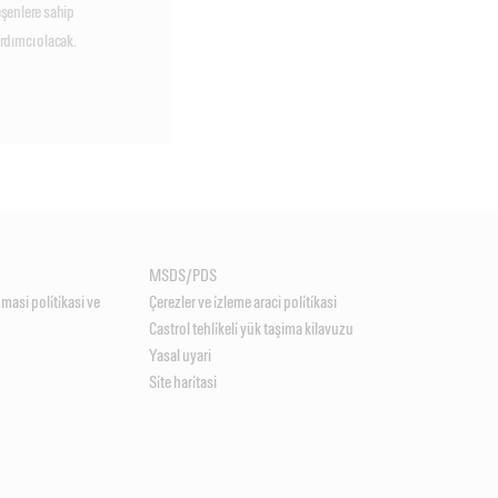
şenlere sahip
ardımcı olacak.
MSDS/PDS
unmasi poli̇ti̇kasi ve
Çerezler ve i̇zleme araci poli̇ti̇kasi
Castrol tehli̇keli̇ yük taşima kilavuzu
Yasal uyari
Si̇te hari̇tasi