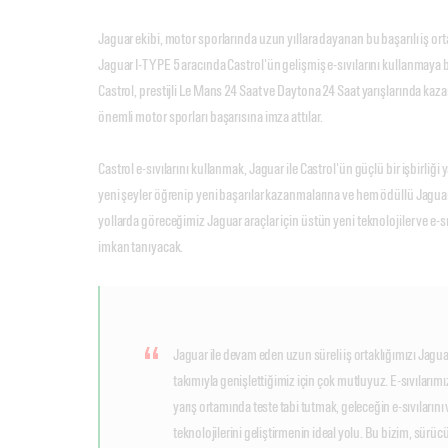
Jaguar ekibi, motor sporlarında uzun yıllara dayanan bu başarılı iş o
Jaguar I-TYPE 5 aracında Castrol'ün gelişmiş e-sıvılarını kullanmaya b
Castrol, prestijli Le Mans 24 Saat ve Daytona 24 Saat yarışlarında kaza
önemli motor sporları başarısına imza attılar.
Castrol e-sıvılarını kullanmak, Jaguar ile Castrol'ün güçlü bir işbirliğ
yeni şeyler öğrenip yeni başarılar kazanmalarına ve hem ödüllü Jagu
yollarda göreceğimiz Jaguar araçlar için üstün yeni teknolojiler ve e-sı
imkan tanıyacak.
Jaguar ile devam eden uzun süreli iş ortaklığımızı Jagu
takımıyla genişlettiğimiz için çok mutluyuz. E-sıvılarımı
yarış ortamında teste tabi tutmak, geleceğin e-sıvılarını v
teknolojilerini geliştirmenin ideal yolu. Bu bizim, sürücü