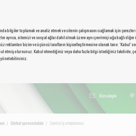
da bilgiler toplamak ve analiz etmek ve sitenin çalışmasını sağlamak için çerezler
ezler ayrıca, sitemizi ve sosyal ağlar dahil olmak üzere aynı çevrimiçi ağa bağlı diğer 
üz reklamları bizim ve üçüncü tarafların kişiselleştirmesine olanak tanır. ‘Kabul’ 
ul etmiş olursunuz. Kabul etmediğiniz veya daha fazla bilgi istediğiniz takdirde, çer
 yönetebilirsiniz.
Bi̇ze ulaşin
esi
Global sponsorluklar
Castrol i̇ş ortaklarımız