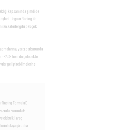
rtaklığı kapsamında şimdi de
aşladı. Jaguar Racing ile
nılan zaferler gibi pek çok
i yapmalarına, yarış parkurunda
ar I-PACE hem de gelecekte
vılar geliştirebilmelerine
ar Racing Formula E
zı zorlu Formula E
e elektrikli araç
lerin tek şarjla daha