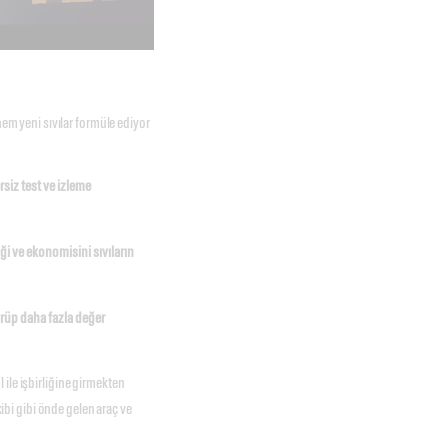
hem yeni sıvılar formüle ediyor
siz test ve izleme
ği ve ekonomisini sıvıların
ürüp daha fazla değer
ile işbirliğine girmekten
bi gibi önde gelen araç ve