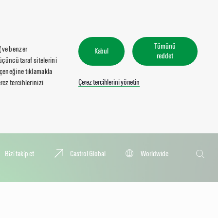
Tümünü
 (ve benzer
Kabul
reddet
üçüncü taraf sitelerini
seçeneğine tıklamakla
Çerez tercihlerini yönetin
ez tercihlerinizi
Ara
Bi̇zi̇ taki̇p et
Castrol Global
Worldwide
Ara