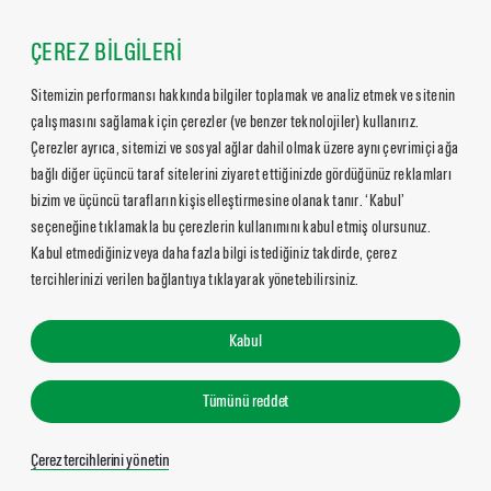
ÇEREZ BİLGİLERİ
Sitemizin performansı hakkında bilgiler toplamak ve analiz etmek ve sitenin
çalışmasını sağlamak için çerezler (ve benzer teknolojiler) kullanırız.
Çerezler ayrıca, sitemizi ve sosyal ağlar dahil olmak üzere aynı çevrimiçi ağa
bağlı diğer üçüncü taraf sitelerini ziyaret ettiğinizde gördüğünüz reklamları
bizim ve üçüncü tarafların kişiselleştirmesine olanak tanır. ‘Kabul’
seçeneğine tıklamakla bu çerezlerin kullanımını kabul etmiş olursunuz.
Kabul etmediğiniz veya daha fazla bilgi istediğiniz takdirde, çerez
tercihlerinizi verilen bağlantıya tıklayarak yönetebilirsiniz.
Kabul
Tümünü reddet
Çerez tercihlerini yönetin