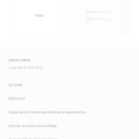
Fevzi̇ Çakmak Mah.
Yilmaz
10577 SOK. No: 3/1
Castrol Limited
Copyright © 1999-2026
bp Global
MSDS/PDS
Ki̇şi̇sel veri̇leri̇n korunmasi poli̇ti̇kasi ve başvuru formu
Çerezler ve i̇zleme araci poli̇ti̇kasi