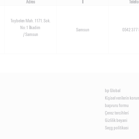
Adres
İl
Telefo
Toybelen Mah. 1171. Sok.
No:1 İlkadim
Samsun
0542 377 
/ Samsun
bp Global
Ki̇şi̇sel veri̇leri̇n kor
başvuru formu
Çerez terci̇hleri̇
Gi̇zli̇li̇k beyani
Seçg poli̇ti̇kasi