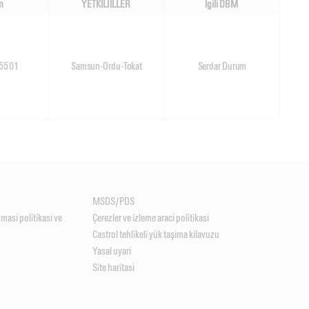
n
YETKİLİ İLLER
lgili DBM
55 01
Samsun-Ordu-Tokat
Serdar Durum
MSDS/PDS
unmasi poli̇ti̇kasi ve
Çerezler ve i̇zleme araci poli̇ti̇kasi
Castrol tehli̇keli̇ yük taşima kilavuzu
Yasal uyari
Si̇te hari̇tasi