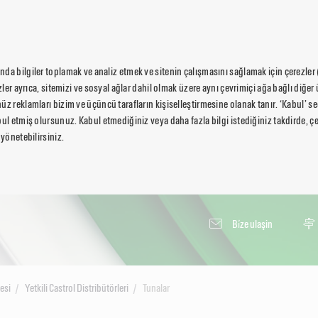
da bilgiler toplamak ve analiz etmek ve sitenin çalışmasını sağlamak için çerezler
ezler ayrıca, sitemizi ve sosyal ağlar dahil olmak üzere aynı çevrimiçi ağa bağlı diğer 
üz reklamları bizim ve üçüncü tarafların kişiselleştirmesine olanak tanır. ‘Kabul’ 
ul etmiş olursunuz. Kabul etmediğiniz veya daha fazla bilgi istediğiniz takdirde, çer
 yönetebilirsiniz.
Bi̇ze ulaşin
esi
Yetkili Castrol Distribütörleri
Tunalar