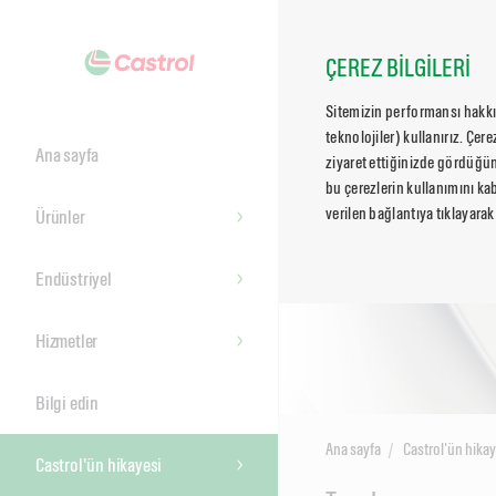
ÇEREZ BİLGİLERİ
Sitemizin performansı hakkın
teknolojiler) kullanırız. Çer
Ana sayfa
ziyaret ettiğinizde gördüğün
bu çerezlerin kullanımını kab
verilen bağlantıya tıklayarak
Ürünler
Endüstriyel
Hizmetler
Bilgi edin
Ana sayfa
Castrol'ün hikay
Castrol'ün hikayesi
Main