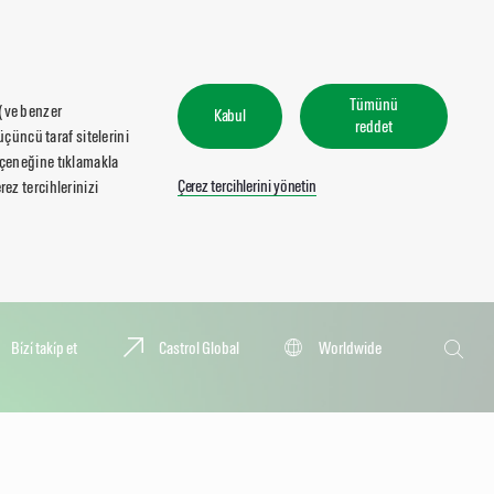
Tümünü
 (ve benzer
Kabul
reddet
üçüncü taraf sitelerini
seçeneğine tıklamakla
Çerez tercihlerini yönetin
ez tercihlerinizi
Ara
Bi̇zi̇ taki̇p et
Castrol Global
Worldwide
Ara