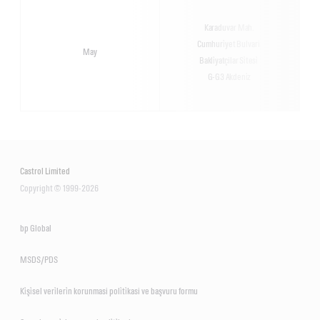
Karaduvar Mah.
Cumhuri̇yet Bulvari
May
Bakli̇yatçilar Si̇tesi̇
G-G3 Akdeni̇z
Castrol Limited
Copyright © 1999-2026
bp Global
MSDS/PDS
Ki̇şi̇sel veri̇leri̇n korunmasi poli̇ti̇kasi ve başvuru formu