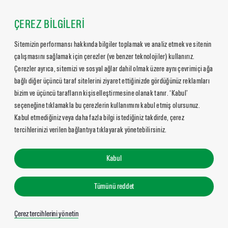
ÇEREZ BİLGİLERİ
Sitemizin performansı hakkında bilgiler toplamak ve analiz etmek ve sitenin
çalışmasını sağlamak için çerezler (ve benzer teknolojiler) kullanırız.
Çerezler ayrıca, sitemizi ve sosyal ağlar dahil olmak üzere aynı çevrimiçi ağa
bağlı diğer üçüncü taraf sitelerini ziyaret ettiğinizde gördüğünüz reklamları
bizim ve üçüncü tarafların kişiselleştirmesine olanak tanır. ‘Kabul’
seçeneğine tıklamakla bu çerezlerin kullanımını kabul etmiş olursunuz.
Kabul etmediğiniz veya daha fazla bilgi istediğiniz takdirde, çerez
tercihlerinizi verilen bağlantıya tıklayarak yönetebilirsiniz.
Kabul
Tümünü reddet
Çerez tercihlerini yönetin