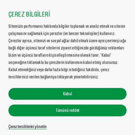
ÇEREZ BİLGİLERİ
Sitemizin performansı hakkında bilgiler toplamak ve analiz etmek ve sitenin
çalışmasını sağlamak için çerezler (ve benzer teknolojiler) kullanırız.
Çerezler ayrıca, sitemizi ve sosyal ağlar dahil olmak üzere aynı çevrimiçi ağa
bağlı diğer üçüncü taraf sitelerini ziyaret ettiğinizde gördüğünüz reklamları
bizim ve üçüncü tarafların kişiselleştirmesine olanak tanır. ‘Kabul’
seçeneğine tıklamakla bu çerezlerin kullanımını kabul etmiş olursunuz.
Kabul etmediğiniz veya daha fazla bilgi istediğiniz takdirde, çerez
tercihlerinizi verilen bağlantıya tıklayarak yönetebilirsiniz.
Kabul
Tümünü reddet
Çerez tercihlerini yönetin