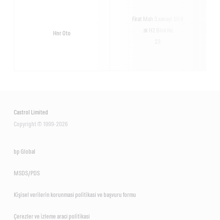
Firat Mah 3.sanayi̇ Si̇t 9
.sk H2 Blok No
Hnr Oto
23
Castrol Limited
Copyright © 1999-2026
bp Global
MSDS/PDS
Ki̇şi̇sel veri̇leri̇n korunmasi poli̇ti̇kasi ve başvuru formu
Çerezler ve i̇zleme araci poli̇ti̇kasi