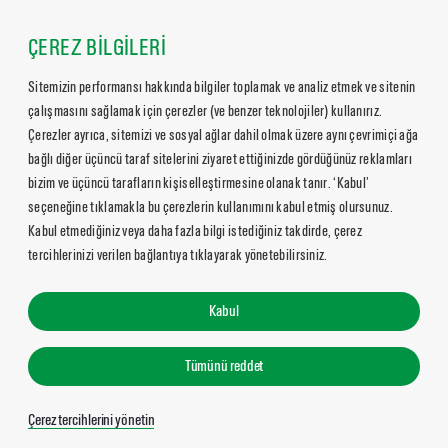
ÇEREZ BİLGİLERİ
Sitemizin performansı hakkında bilgiler toplamak ve analiz etmek ve sitenin
çalışmasını sağlamak için çerezler (ve benzer teknolojiler) kullanırız.
Çerezler ayrıca, sitemizi ve sosyal ağlar dahil olmak üzere aynı çevrimiçi ağa
bağlı diğer üçüncü taraf sitelerini ziyaret ettiğinizde gördüğünüz reklamları
bizim ve üçüncü tarafların kişiselleştirmesine olanak tanır. ‘Kabul’
seçeneğine tıklamakla bu çerezlerin kullanımını kabul etmiş olursunuz.
Kabul etmediğiniz veya daha fazla bilgi istediğiniz takdirde, çerez
tercihlerinizi verilen bağlantıya tıklayarak yönetebilirsiniz.
Kabul
Tümünü reddet
Çerez tercihlerini yönetin