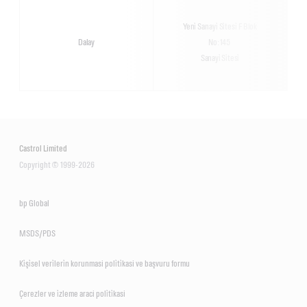
Yeni̇ Sanayi̇ Si̇tesi̇ F Blok
Dalay
No:145
Sanayi̇ Si̇tesi̇
Castrol Limited
Copyright © 1999-2026
bp Global
MSDS/PDS
Ki̇şi̇sel veri̇leri̇n korunmasi poli̇ti̇kasi ve başvuru formu
Çerezler ve i̇zleme araci poli̇ti̇kasi