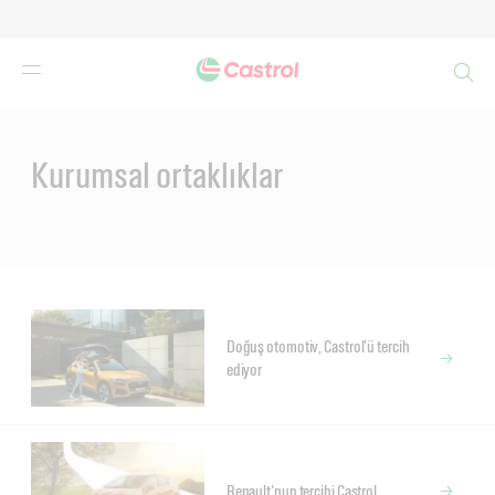
Search
Main
Content
Kurumsal ortaklıklar
Doğuş otomotiv, Castrol'ü tercih
ediyor
Renault'nun tercihi Castrol