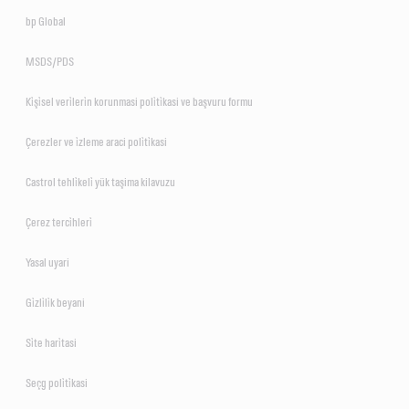
bp Global
MSDS/PDS
Ki̇şi̇sel veri̇leri̇n korunmasi poli̇ti̇kasi ve başvuru formu
Çerezler ve i̇zleme araci poli̇ti̇kasi
Castrol tehli̇keli̇ yük taşima kilavuzu
Çerez terci̇hleri̇
Yasal uyari
Gi̇zli̇li̇k beyani
Si̇te hari̇tasi
Seçg poli̇ti̇kasi